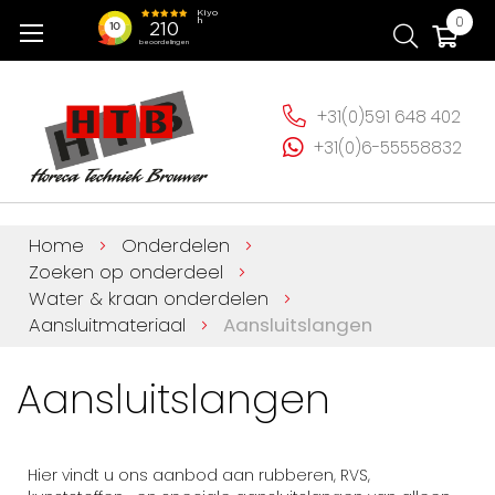
Ga
Wi
0
naar
de
inhoud
+31(0)591 648 402
+31(0)6-55558832
Home
Onderdelen
Zoeken op onderdeel
Water & kraan onderdelen
Aansluitmateriaal
Aansluitslangen
Aansluitslangen
Hier vindt u ons aanbod aan rubberen, RVS,