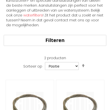
kunststoffen- en speciale aansluitslangen van alleen
de beste merken. Aansluitslangen zijn perfect voor het
aanleggen of uitbreiden van uw watersysteem. Bekijk
ook onze
waterfilters
! Zit het product dat u zoekt er niet
tussen? Neem in dat geval contact met ons op voor
de mogelijkheden.
Filteren
2
producten
Van
Sorteer op
hoog
naar
laag
sorteren