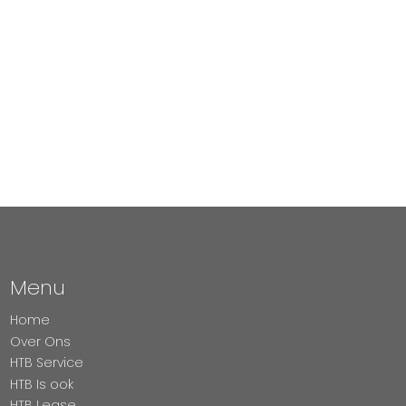
Menu
Home
Over Ons
HTB Service
HTB Is ook
HTB Lease