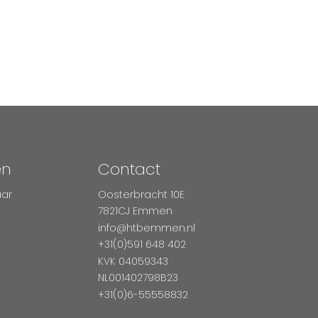
en
Contact
aar
Oosterbracht 10E
7821CJ Emmen
info@htbemmen.nl
+31(0)591 648 402
KVK 04059343
NL001402798B23
+31(0)6-55558832