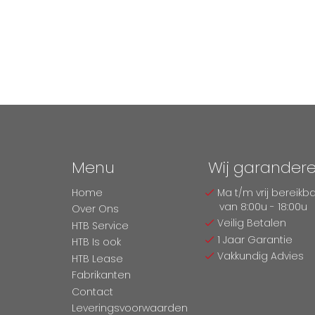
Menu
Wij garander
Home
Ma t/m vrij bereikb
van 8:00u - 18:00u
Over Ons
Veilig Betalen
HTB Service
1 Jaar Garantie
HTB Is ook
Vakkundig Advies
HTB Lease
Fabrikanten
Contact
Leveringsvoorwaarden