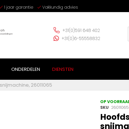
1 jaar garantie
Vakkundig advies
+31(0)591 648 402
+31(0)6-55558832
ONDERDELEN
DIENSTEN
snijmachine, 26011065
OP VOORRAA
SKU
26011065
Hoofds
snijma