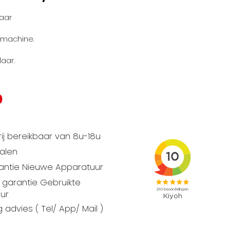
aar
ijmachine.
aar.
0
ij bereikbaar van 8u-18u
talen
rantie Nieuwe Apparatuur
garantie Gebruikte
ur
 advies ( Tel/ App/ Mail )