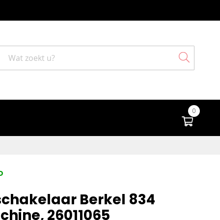
Search
0
Winke
D
chakelaar Berkel 834
chine, 26011065