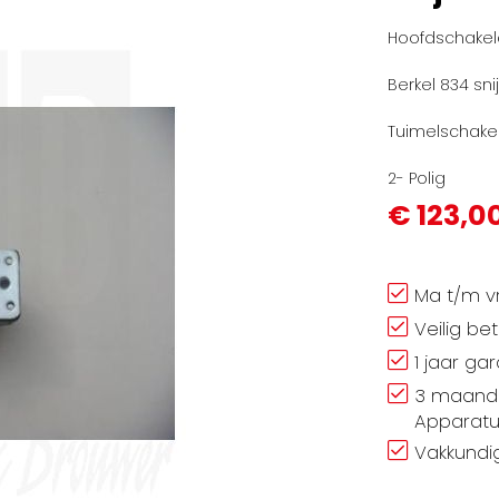
Hoofdschakel
Berkel 834 sn
Tuimelschakel
2- Polig
€ 123,0
Ma t/m vr
Veilig be
1 jaar ga
3 maand 
Apparatu
Vakkundig