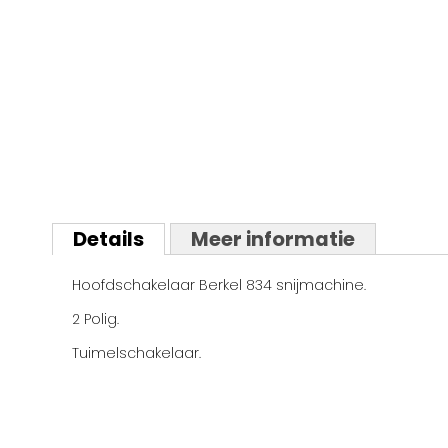
Ga
naar
het
begin
Details
Meer informatie
van
de
afbeeldingen-
Hoofdschakelaar Berkel 834 snijmachine.
gallerij
2 Polig.
Tuimelschakelaar.