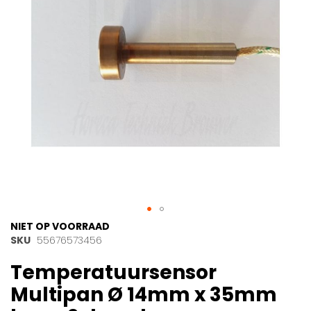
gallerij
Ga
NIET OP VOORRAAD
naar
SKU
55676573456
het
Temperatuursensor
begin
van
Multipan Ø 14mm x 35mm
de
afbeeldingen-