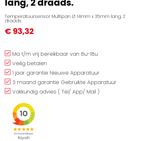
lang, 2 draads.
gallerij
Temperatuursensor Multipan Ø 14mm x 35mm lang, 2
draads.
€ 93,32
Ma t/m vrij bereikbaar van 8u-18u
Veilig betalen
1 jaar garantie Nieuwe Apparatuur
3 maand garantie Gebruikte Apparatuur
Vakkundig advies ( Tel/ App/ Mail )