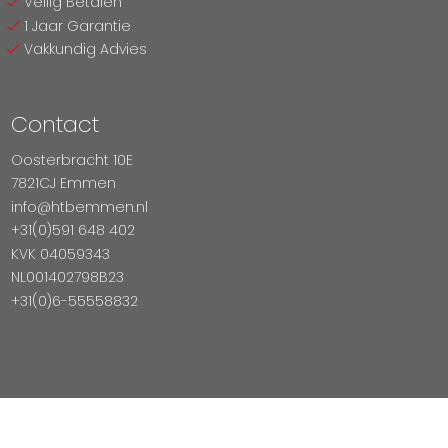
Veilig Betalen
1 Jaar Garantie
Vakkundig Advies
Contact
Oosterbracht 10E
7821CJ Emmen
info@htbemmen.nl
+31(0)591 648 402
KVK 04059343
NL001402798B23
+31(0)6-55558832
Betaal Veilig Met