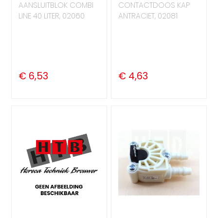
AANSLUITBLOK COMBI
CONTACTDOOS KAP
LINE 40 LITER, 02060
ANTRACIET, 02081
€ 6,53
€ 4,63