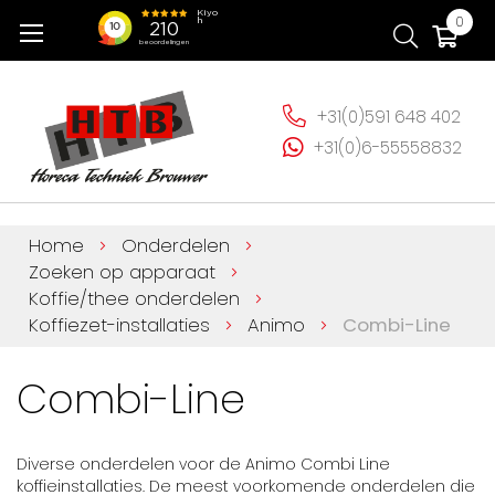
Ga
Wi
0
naar
de
inhoud
+31(0)591 648 402
+31(0)6-55558832
Home
Onderdelen
Zoeken op apparaat
Koffie/thee onderdelen
Koffiezet-installaties
Animo
Combi-Line
Combi-Line
Diverse onderdelen voor de Animo Combi Line
koffieinstallaties. De meest voorkomende onderdelen die