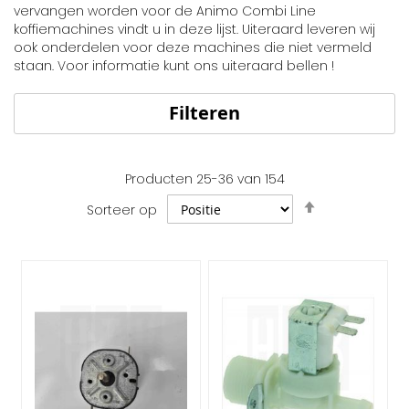
vervangen worden voor de Animo Combi Line
koffiemachines vindt u in deze lijst. Uiteraard leveren wij
ook onderdelen voor deze machines die niet vermeld
staan. Voor informatie kunt ons uiteraard bellen !
Filteren
Producten
25
-
36
van
154
Van
Sorteer op
hoog
naar
laag
sorteren