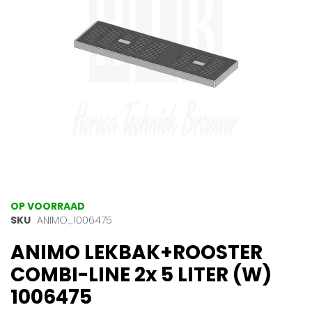
gallerij
Ga
OP VOORRAAD
naar
SKU
ANIMO_1006475
het
ANIMO LEKBAK+ROOSTER
begin
van
COMBI-LINE 2x 5 LITER (W)
de
afbeeldingen-
1006475
gallerij