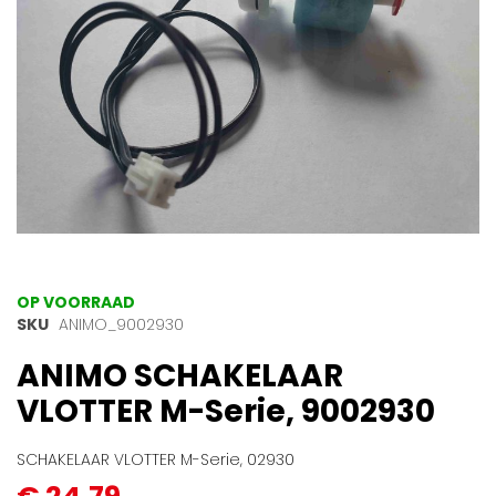
Ga
OP VOORRAAD
naar
SKU
ANIMO_9002930
het
ANIMO SCHAKELAAR
begin
van
VLOTTER M-Serie, 9002930
de
afbeeldingen-
gallerij
SCHAKELAAR VLOTTER M-Serie, 02930