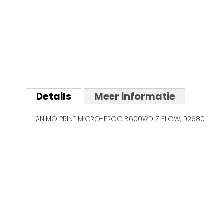
Ga
naar
Details
Meer informatie
het
begin
ANIMO PRINT MICRO-PROC B600WD Z FLOW, 02680
van
de
afbeeldingen-
gallerij