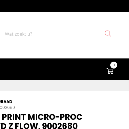
Search
0
Winke
RRAAD
002680
 PRINT MICRO-PROC
D Z FLOW, 9002680