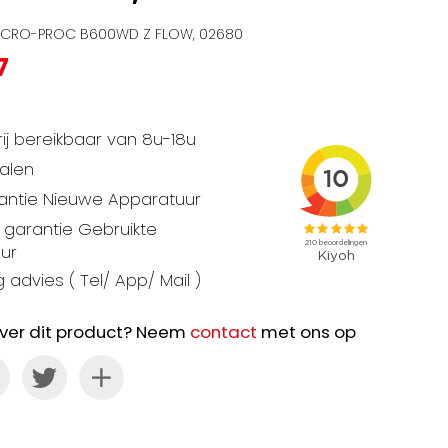
MICRO-PROC B600WD Z FLOW, 02680
7
ij bereikbaar van 8u-18u
talen
rantie Nieuwe Apparatuur
garantie Gebruikte
ur
 advies ( Tel/ App/ Mail )
ver dit product? Neem
contact
met ons op