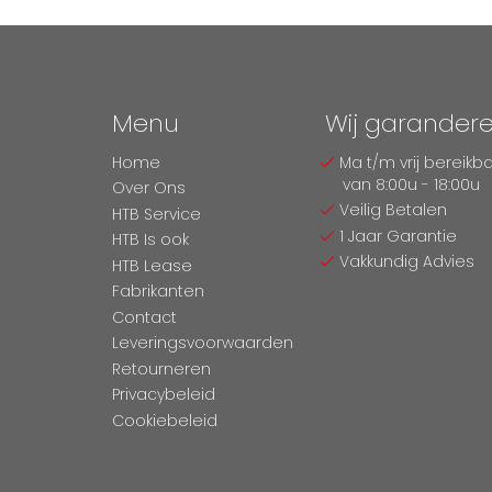
Menu
Wij garander
Home
Ma t/m vrij bereikb
van 8:00u - 18:00u
Over Ons
Veilig Betalen
HTB Service
1 Jaar Garantie
HTB Is ook
Vakkundig Advies
HTB Lease
Fabrikanten
Contact
Leveringsvoorwaarden
Retourneren
Privacybeleid
Cookiebeleid