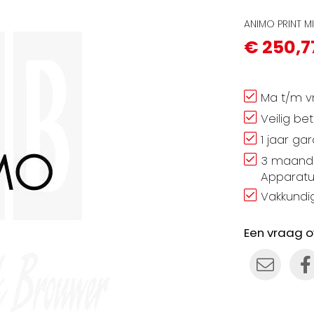
ANIMO PRINT 
€ 250,7
Ma t/m vr
Veilig be
1 jaar ga
3 maand 
Apparatu
Vakkundig
Een vraag o