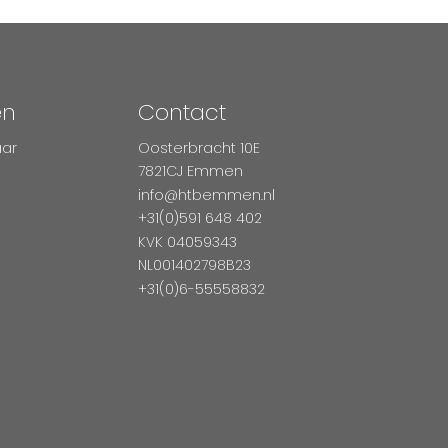
en
Contact
aar
Oosterbracht 10E
7821CJ Emmen
info@htbemmen.nl
+31(0)591 648 402
KVK 04059343
NL001402798B23
+31(0)6-55558832