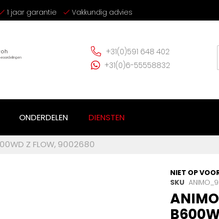
1 jaar garantie
Vakkundig advies
+31(0)591 648 402
+31(0)6-55558832
ONDERDELEN
DIENSTEN
600WD Z FLOW, 9002680
NIET OP VOO
SKU
ANIMO_9
ANIMO
B600W