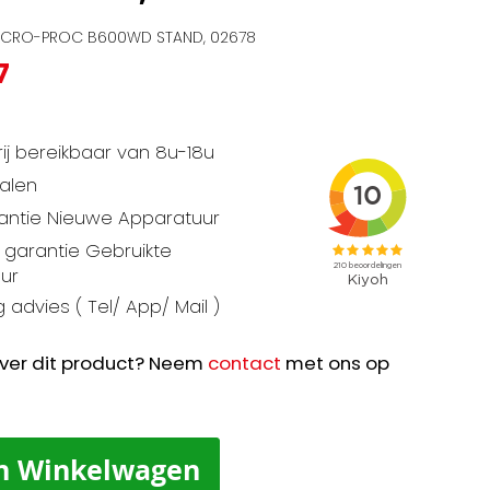
MICRO-PROC B600WD STAND, 02678
7
ij bereikbaar van 8u-18u
talen
rantie Nieuwe Apparatuur
garantie Gebruikte
ur
 advies ( Tel/ App/ Mail )
ver dit product? Neem
contact
met ons op
n Winkelwagen