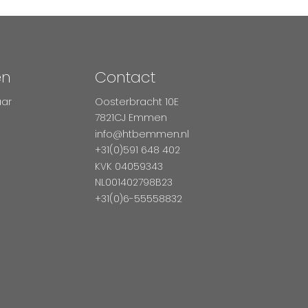
en
Contact
aar
Oosterbracht 10E
7821CJ Emmen
info@htbemmen.nl
+31(0)591 648 402
KVK 04059343
NL001402798B23
+31(0)6-55558832