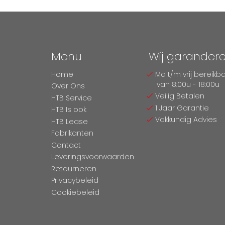
Menu
Wij garander
Home
Ma t/m vrij bereikb
van 8:00u - 18:00u
Over Ons
Veilig Betalen
HTB Service
1 Jaar Garantie
HTB Is ook
Vakkundig Advies
HTB Lease
Fabrikanten
Contact
Leveringsvoorwaarden
Retourneren
Privacybeleid
Cookiebeleid