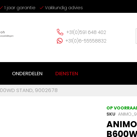
1 jaar garantie
Vakkundig advies
+31(0)591 648 402
+31(0)6-55558832
ONDERDELEN
DIENSTEN
600WD STAND, 9002678
OP VOORRAA
SKU
ANIMO_9
ANIMO
B600W