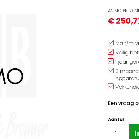
ANIMO PRINT 
€ 250,7
Ma t/m vr
Veilig be
1 jaar ga
3 maand 
Apparatu
Vakkundig
Een vraag o
Aantal
I