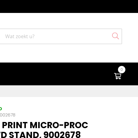
Search
0
Winke
D
002678
 PRINT MICRO-PROC
D STAND, 9002678