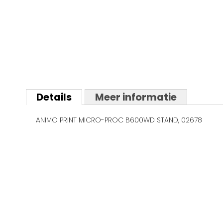
Ga
naar
Details
Meer informatie
het
begin
ANIMO PRINT MICRO-PROC B600WD STAND, 02678
van
de
afbeeldingen-
gallerij