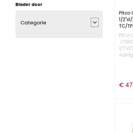
Blader door
Pitco
1/2"x1
Categorie
TC/TP
Pitco 
U7000M
1/2"x1
Aard
€ 47