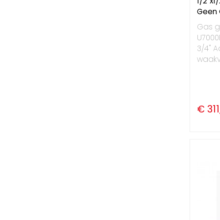
1/2"x1
Geen 
Gas g
U7000B
3/4" A
waakv
€ 311