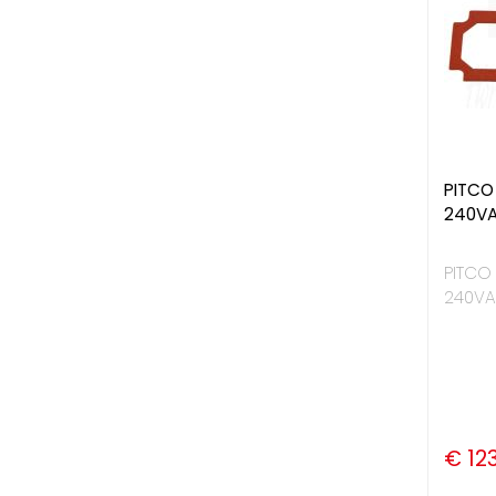
PITCO
240VA
PITCO
240VA
€ 12