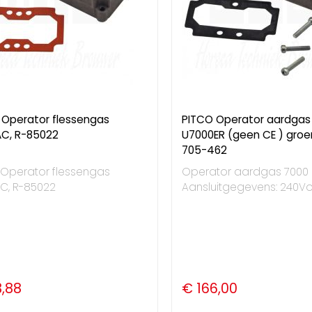
 Operator flessengas
PITCO Operator aardgas
C, R-85022
U7000ER (geen CE ) groen
705-462
 Operator flessengas
Operator aardgas 7000 
C, R-85022
Aansluitgegevens: 240Vo
3,88
€ 166,00