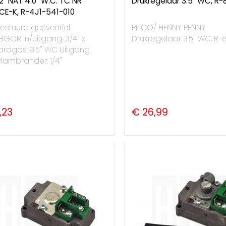
/2" NAT 4.0" W.C. TC NR
Drukregelaar 3.5" WC, R
CE-K, R-4J1-541-010
estuurd gasventiel
PITCO/ HENNY PENNY
GOR In/uitgang: 3/4" x
Drukregelaar 3.5" WC, R-
ardgas: 3.5" WC Uitgang
lambrander: 1/4"
,23
€ 26,99