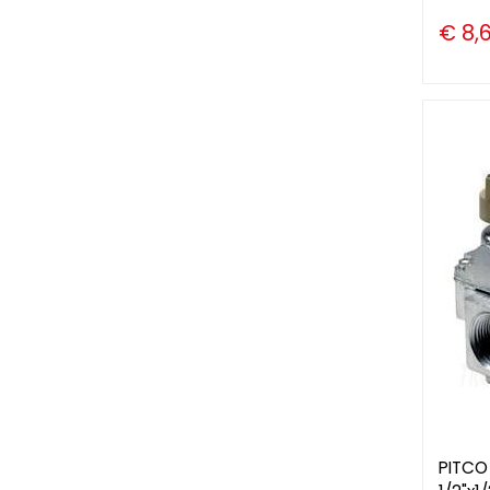
€ 8,
PITCO