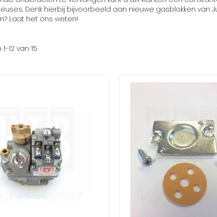
uses. Denk hierbij bijvoorbeeld aan nieuwe gasblokken van Junc
en? Laat het ons weten!
n
1
-
12
van
15