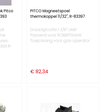
k Pitco
PITCO Magneetspoel
1393
thermokoppel 11/32", R-83397
lok
Draadgrootte 1 3/8" UNEF
rse
Passend voor ROBERTSHAW
uses.
Toepassing voor gas-operator
1393 R-
€ 82,34