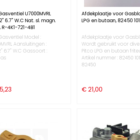
 Gasventiel U7000MVRL
Afdekplaatje voor Gasblo
/2" 6.7" W.C Nat. sl. magn.
LPG en butaan, 82450 10
, R-4K1-721-4B1
Gasventiel Model :
Afdekplaatje voor Gasb
VRL Aansluitingen :
Wordt gebruikt voor dive
/2" 6.7" W.C Gassoort :
Pitco LPG en butaan frite
gas
Artikel nummer : 82450 10
82450
5,23
€ 21,00