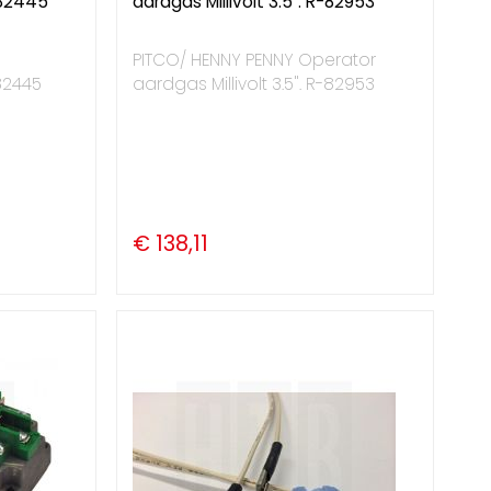
-82445
aardgas Millivolt 3.5". R-82953
PITCO/ HENNY PENNY Operator
82445
aardgas Millivolt 3.5". R-82953
€ 138,11