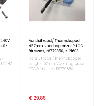
 240V
Aansluitkabel/ Thermokoppel
, R-
457mm. voor begrenzer PITCO
friteuses, P6779850, R-21603
ER
Aansluitkabel/ Thermokoppel.
lt 50HZ
Lengte 457mm. Voor begrenzer
PITCO friteuses. P6779850
€ 29,88