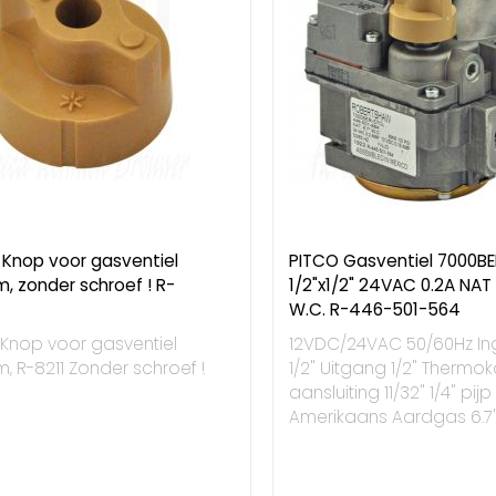
 Knop voor gasventiel
PITCO Gasventiel 7000B
, zonder schroef ! R-
1/2"x1/2" 24VAC 0.2A NAT 
W.C. R-446-501-564
 Knop voor gasventiel
12VDC/24VAC 50/60Hz I
 R-8211 Zonder schroef !
1/2" Uitgang 1/2" Thermo
aansluiting 11/32" 1/4" pijp
Amerikaans Aardgas 6.7