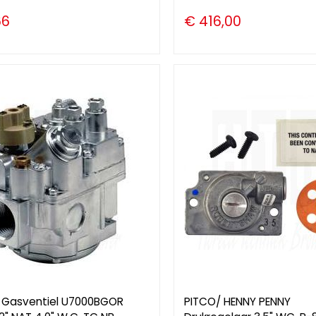
66
€ 416,00
 Gasventiel U7000BGOR
PITCO/ HENNY PENNY