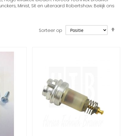
kers, Minist, Sit en uiteraard Robertshaw. Bekijk ons
Van
Sorteer op
hoog
naar
laag
sorteren