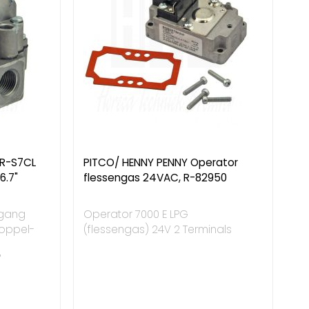
ER-S7CL
PITCO/ HENNY PENNY Operator
6.7"
flessengas 24VAC, R-82950
ngang
Operator 7000 E LPG
koppel-
(flessengas) 24V 2 Terminals
"