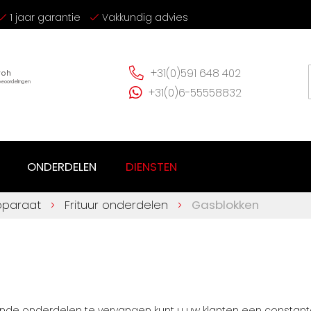
1 jaar garantie
Vakkundig advies
+31(0)591 648 402
+31(0)6-55558832
ONDERDELEN
DIENSTEN
pparaat
Frituur onderdelen
Gasblokken
nde onderdelen te vervangen kunt u uw klanten een constante