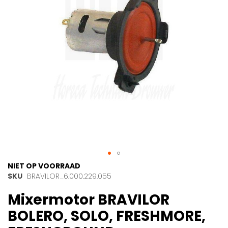
gallerij
Ga
NIET OP VOORRAAD
naar
SKU
BRAVILOR_6.000.229.055
het
Mixermotor BRAVILOR
begin
van
BOLERO, SOLO, FRESHMORE,
de
afbeeldingen-