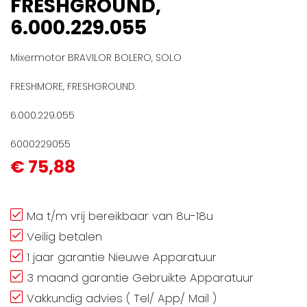
FRESHGROUND,
gallerij
6.000.229.055
Mixermotor BRAVILOR BOLERO, SOLO
FRESHMORE, FRESHGROUND.
6.000.229.055
6000229055
€ 75,88
Ma t/m vrij bereikbaar van 8u-18u
Veilig betalen
1 jaar garantie Nieuwe Apparatuur
3 maand garantie Gebruikte Apparatuur
Vakkundig advies ( Tel/ App/ Mail )