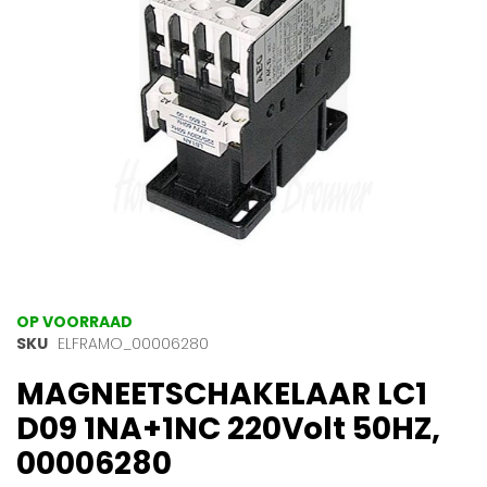
gallerij
Ga
OP VOORRAAD
naar
SKU
ELFRAMO_00006280
het
MAGNEETSCHAKELAAR LC1
begin
van
D09 1NA+1NC 220Volt 50HZ,
de
afbeeldingen-
00006280
gallerij