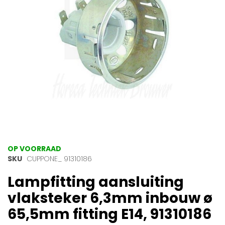
gallerij
Ga
OP VOORRAAD
naar
SKU
CUPPONE_ 91310186
het
Lampfitting aansluiting
begin
van
vlaksteker 6,3mm inbouw ø
de
afbeeldingen-
65,5mm fitting E14, 91310186
gallerij