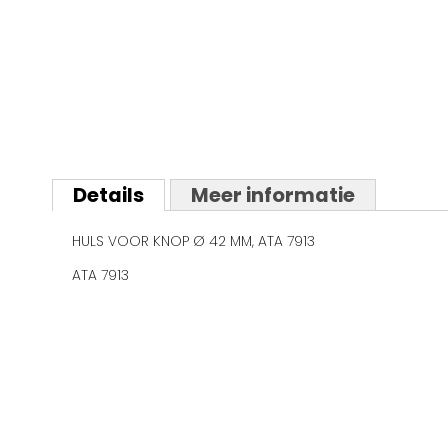
Ga
naar
Details
Meer informatie
het
begin
HULS VOOR KNOP Ø 42 MM, ATA 7913
van
de
ATA 7913
afbeeldingen-
gallerij