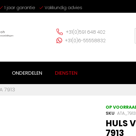
1 jaar garantie
Vakkundig advies
+31(0)591 648 402
+31(0)6-55558832
ONDERDELEN
DIENSTEN
A 7913
OP VOORRAA
SKU
ATA_7913
HULS V
7913