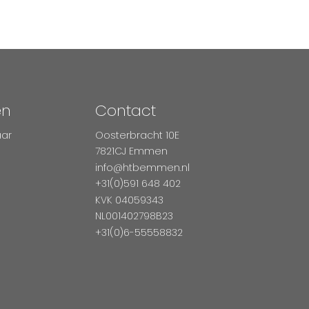
en
Contact
aar
Oosterbracht 10E
7821CJ Emmen
info@htbemmen.nl
+31(0)591 648 402
KVK 04059343
NL001402798B23
+31(0)6-55558832