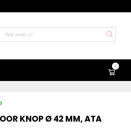
Search
0
Winke
D
OOR KNOP Ø 42 MM, ATA