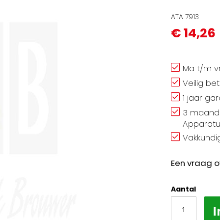
ATA 7913
€ 14,26
Ma t/m vr
Veilig be
1 jaar ga
3 maand 
Apparatu
Vakkundig
Een vraag o
Aantal
I