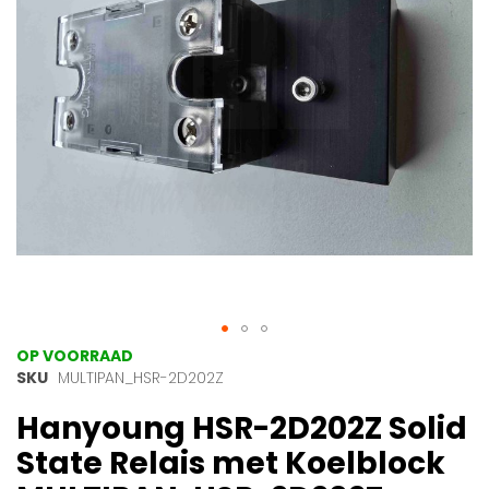
gallerij
Ga
OP VOORRAAD
naar
SKU
MULTIPAN_HSR-2D202Z
het
Hanyoung HSR-2D202Z Solid
begin
van
State Relais met Koelblock
de
afbeeldingen-