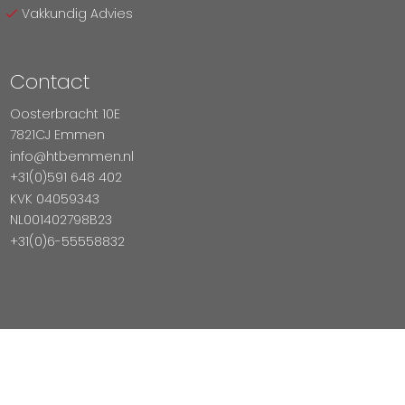
Vakkundig Advies
Contact
Oosterbracht 10E
7821CJ Emmen
info@htbemmen.nl
+31(0)591 648 402
KVK 04059343
NL001402798B23
+31(0)6-55558832
Betaal Veilig Met