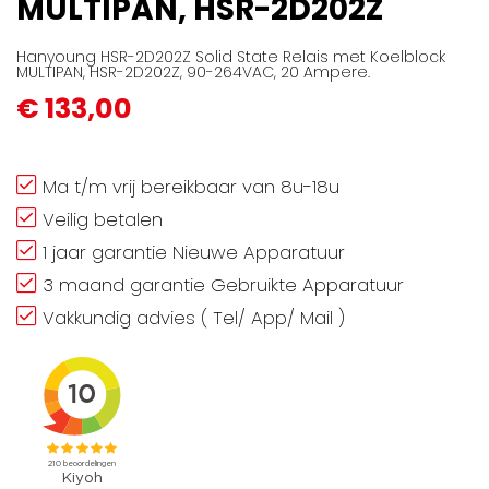
MULTIPAN, HSR-2D202Z
gallerij
Hanyoung HSR-2D202Z Solid State Relais met Koelblock
MULTIPAN, HSR-2D202Z, 90-264VAC, 20 Ampere.
€ 133,00
Ma t/m vrij bereikbaar van 8u-18u
Veilig betalen
1 jaar garantie Nieuwe Apparatuur
3 maand garantie Gebruikte Apparatuur
Vakkundig advies ( Tel/ App/ Mail )