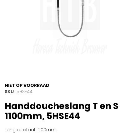
Ga
NIET OP VOORRAAD
naar
SKU
5HSE44
het
Handdoucheslang T en S
begin
van
1100mm, 5HSE44
de
afbeeldingen-
gallerij
Lengte totaal : 1100mm