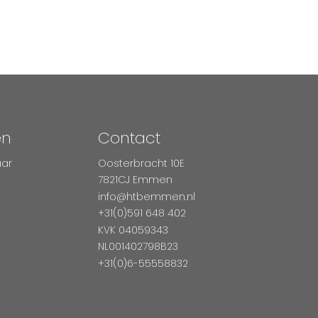
en
Contact
aar
Oosterbracht 10E
7821CJ Emmen
info@htbemmen.nl
+31(0)591 648 402
KVK 04059343
NL001402798B23
+31(0)6-55558832