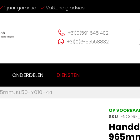
1 jaar garantie
Vakkundig advies
+31(0)591 648 402
+31(0)6-55558832
ONDERDELEN
DIENSTEN
65mm, KL50-Y010-44
OP VOORRAA
SKU
ENCORE_
Handd
965mm