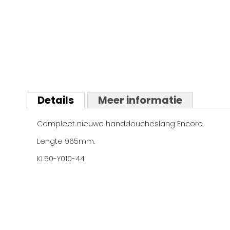
Ga
naar
Details
Meer informatie
het
begin
Compleet nieuwe handdoucheslang Encore.
van
de
Lengte 965mm.
afbeeldingen-
gallerij
KL50-Y010-44