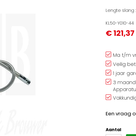
Lengte slang
KL50-Y010-44
€ 121,37
Ma t/m vr
Veilig be
1 jaar ga
3 maand 
Apparatu
Vakkundig
Een vraag o
Aantal