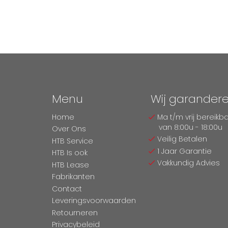
Menu
Wij garander
Home
Ma t/m vrij bereikb
van 8:00u - 18:00u
Over Ons
Veilig Betalen
HTB Service
1 Jaar Garantie
HTB Is ook
Vakkundig Advies
HTB Lease
Fabrikanten
Contact
Leveringsvoorwaarden
Retourneren
Privacybeleid