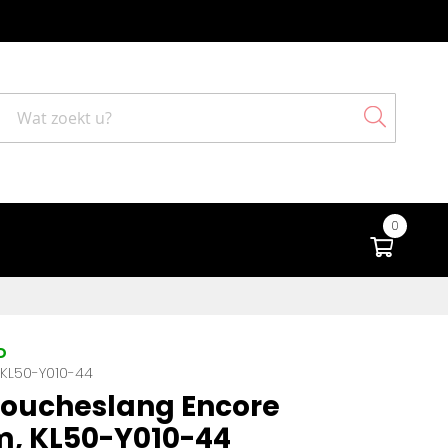
Search
0
Winke
D
KL50-Y010-44
oucheslang Encore
, KL50-Y010-44