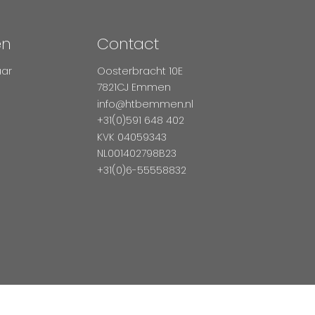
en
Contact
aar
Oosterbracht 10E
7821CJ Emmen
info@htbemmen.nl
+31(0)591 648 402
KVK 04059343
NL001402798B23
+31(0)6-55558832
Betaal Veilig Met