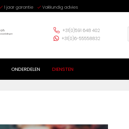
1 jaar garantie
Vakkundig advies
+31(0)591 648 402
+31(0)6-55558832
ONDERDELEN
DIENSTEN