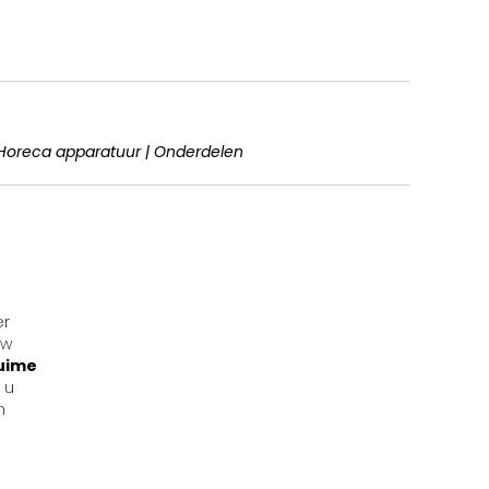
 | Horeca apparatuur | Onderdelen
er
uw
uime
 u
n