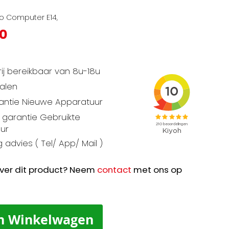
co Computer E14,
00
ij bereikbaar van 8u-18u
talen
rantie Nieuwe Apparatuur
garantie Gebruikte
ur
 advies ( Tel/ App/ Mail )
ver dit product? Neem
contact
met ons op
n Winkelwagen