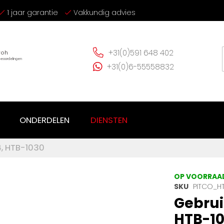
1 jaar garantie
Vakkundig advies
+31(0)591 648 402
+31(0)6-55558832
ONDERDELEN
DIENSTEN
4, HTB-1030
OP VOORRAA
SKU
PITCO_H
Gebrui
HTB-1