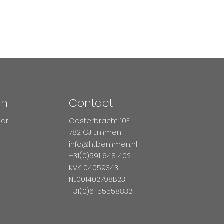
en
Contact
aar
Oosterbracht 10E
7821CJ Emmen
info@htbemmen.nl
+31(0)591 648 402
KVK 04059343
NL001402798B23
+31(0)6-55558832