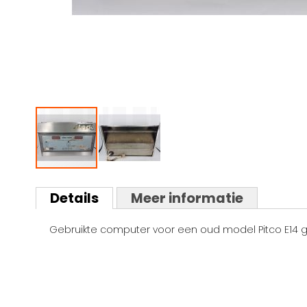
Ga
naar
Details
Meer informatie
het
begin
Gebruikte computer voor een oud model Pitco E14 ga
van
de
afbeeldingen-
gallerij