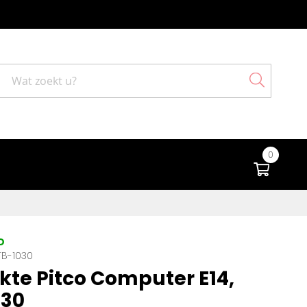
Search
0
Winke
D
TB-1030
kte Pitco Computer E14,
030