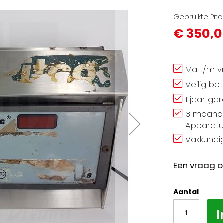
Gebruikte Pit
€ 350,
Ma t/m vr
Veilig be
1 jaar ga
3 maand 
Apparatu
Vakkundig
Een vraag o
Aantal
I