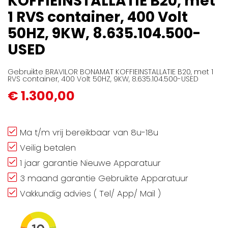
KOFFIEINSTALLATIE B20, met
gallerij
1 RVS container, 400 Volt
50HZ, 9KW, 8.635.104.500-
USED
Gebruikte BRAVILOR BONAMAT KOFFIEINSTALLATIE B20, met 1
RVS container, 400 Volt 50HZ, 9KW, 8.635.104.500-USED
€ 1.300,00
Ma t/m vrij bereikbaar van 8u-18u
Veilig betalen
1 jaar garantie Nieuwe Apparatuur
3 maand garantie Gebruikte Apparatuur
Vakkundig advies ( Tel/ App/ Mail )