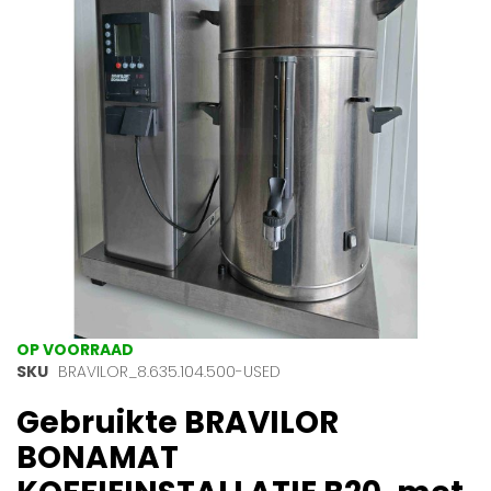
afbeeldingen-
gallerij
Ga
OP VOORRAAD
naar
SKU
BRAVILOR_8.635.104.500-USED
het
Gebruikte BRAVILOR
begin
van
BONAMAT
de
afbeeldingen-