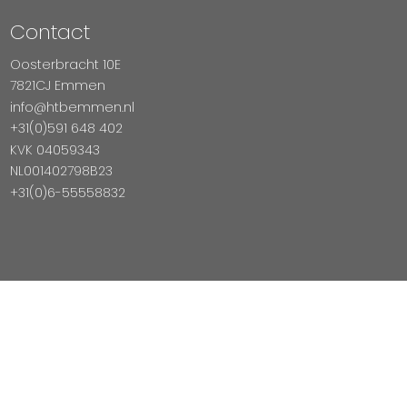
Contact
Oosterbracht 10E
7821CJ Emmen
info@htbemmen.nl
+31(0)591 648 402
KVK 04059343
NL001402798B23
+31(0)6-55558832
Betaal Veilig Met
Copyright © 2026 HTB Emmen
Magento Webshop door InDiv Solutions B.V.
Hosting:
Datux Linux Professionals