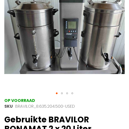
afbeeldingen-
gallerij
Ga
OP VOORRAAD
naar
SKU
BRAVILOR_8.635.204.500-USED
het
Gebruikte BRAVILOR
begin
van
BONAMAT 2 x 20 Liter
de