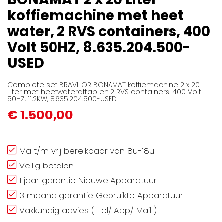
afbeeldingen-
koffiemachine met heet
gallerij
water, 2 RVS containers, 400
Volt 50HZ, 8.635.204.500-
USED
Complete set BRAVILOR BONAMAT koffiemachine 2 x 20
Liter met heetwateraftap en 2 RVS containers. 400 Volt
50HZ, 11,2KW, 8.635.204.500-USED
€ 1.500,00
Ma t/m vrij bereikbaar van 8u-18u
Veilig betalen
1 jaar garantie Nieuwe Apparatuur
3 maand garantie Gebruikte Apparatuur
Vakkundig advies ( Tel/ App/ Mail )