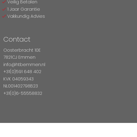
Veilig Betalen
1 Jaar Garantie
Vakkundig Advies
Contact
Oosterbracht 10E
7821CJ Emmen
info@htbemmen.nl
+31(0)591 648 402
KVK 04059343
NL001402798B23
+31(0)6-55558832
Betaal Veilig Met