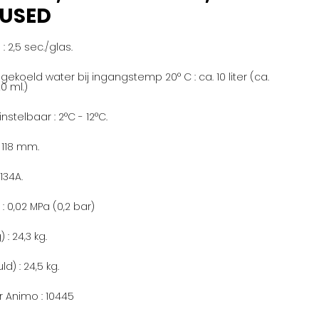
-USED
 : 2,5 sec./glas.
gekoeld water bij ingangstemp 20° C : ca. 10 liter (ca.
0 ml.)
stelbaar : 2°C - 12°C.
 118 mm.
134A.
: 0,02 MPa (0,2 bar)
: 24,3 kg.
d) : 24,5 kg.
 Animo : 10445