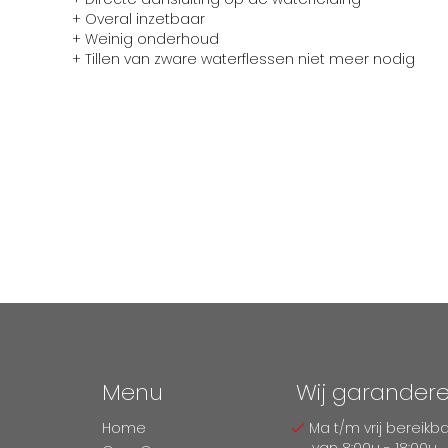
+ Overal inzetbaar
+ Weinig onderhoud
+ Tillen van zware waterflessen niet meer nodig
Menu
Wij garander
Home
Ma t/m vrij bereikb
van 8:00u - 18:00u