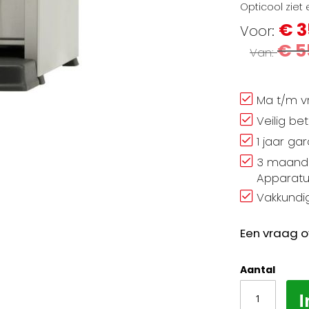
Opticool ziet e
€ 3
Voor
€ 5
Van
Ma t/m vr
Veilig be
1 jaar ga
3 maand 
Apparatu
Vakkundig
Een vraag o
Aantal
I