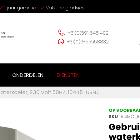
1 jaar garantie
Vakkundig advies
+31(0)591 648 402
+31(0)6-55558832
ONDERDELEN
DIENSTEN
terkoeler, 230 Volt 50HZ, 10445-USED
OP VOORRAA
SKU
ANIMO_1
Gebru
waterk