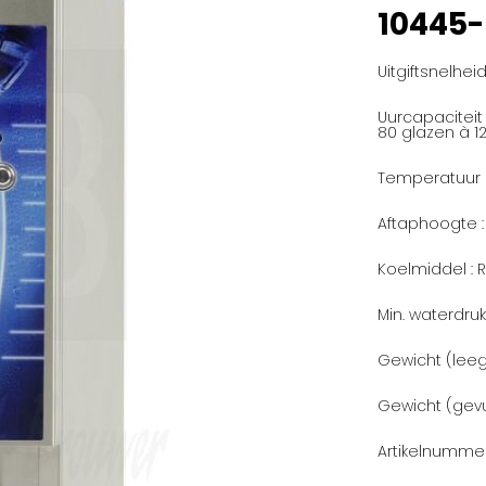
10445
Uitgiftsnelheid
Uurcapaciteit 
80 glazen à 12
Temperatuur in
Aftaphoogte :
Koelmiddel : R
Min. waterdruk 
Gewicht (leeg) 
Gewicht (gevul
Artikelnummer