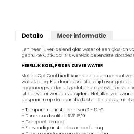
Details
Meer informatie
Een heerlijk, verkoelend glas water of een glaskan
gebruikte OptiCool is ’s werelds bekendste dorstless
HEERLIJK KOEL, FRIS EN ZUIVER WATER
Met de OptiCool biedt Animo op ieder moment van de 
waterleiding. Hierdoor beschikt u altijd over gekoe
nagenoeg worden uitgesloten en de kwaliteit van h
uit het water worden verwijderd. Het tillen van zwa
bespaart u op de aanschafkosten en opslagruimte 
+ Temperatuur instelbaar van 2 - 12 °C
+ Duurzame kwaliteit; RVS 18/9
+ Compact formaat
+ Eenvoudige installatie en bediening
+ Directe aansluiting op de waterleiding