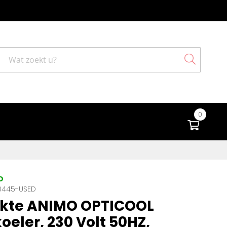
Search
0
Winke
D
0445-USED
ikte ANIMO OPTICOOL
oeler, 230 Volt 50HZ,