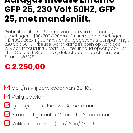
afbeeldingen-
GFP 25, 230 Volt 50HZ, GFP
gallerij
25, met mandenlift.
Gebruikte friteuse Elframo voorzien van mandenlift,
afmetingen : 400x800x1120mm. Frituurmand afmetingen :
(H)140x(L)365x(H)130mm. Aansluitgegevens stuurspanning :
230 Volt 50HZ. Friteuse wordt aangesloten op Aardgas
25Mbar. Inhoud frituurpan : 25 Liter. Inhoud opvangbak : 27
Liter. Opties : RVS oliefilter, deksel voor mobiel transport.
Elframo GFP25.
€ 2.250,00
Ma t/m vrij bereikbaar van 8u-18u
Veilig betalen
1 jaar garantie Nieuwe Apparatuur
3 maand garantie Gebruikte Apparatuur
Vakkundig advies ( Tel/ App/ Mail )