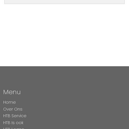
Menu
Home
Over Ons
HTB Service
HTB Is ook