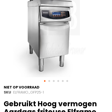
afbeeldingen-
gallerij
Ga
NIET OP VOORRAAD
naar
SKU
ELFRAMO_GFP25-1
het
Gebruikt Hoog vermogen
begin
van
Aardgas friteuse Elframo
de