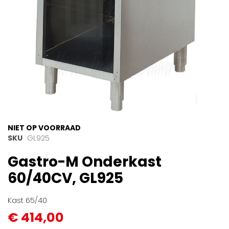
Ga
NIET OP VOORRAAD
naar
SKU
GL925
het
Gastro-M Onderkast
begin
van
60/40CV, GL925
de
afbeeldingen-
gallerij
Kast 65/40
€ 414,00