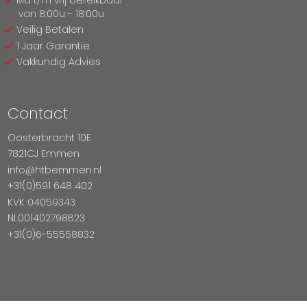
van 8:00u - 18:00u
Veilig Betalen
1 Jaar Garantie
Vakkundig Advies
Contact
Oosterbracht 10E
7821CJ Emmen
info@htbemmen.nl
+31(0)591 648 402
KVK 04059343
NL001402798B23
+31(0)6-55558832