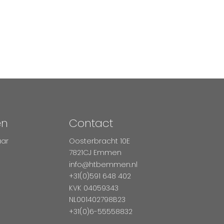
en
Contact
aar
Oosterbracht 10E
7821CJ Emmen
info@htbemmen.nl
+31(0)591 648 402
KVK 04059343
NL001402798B23
+31(0)6-55558832