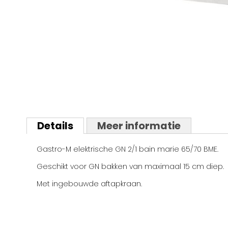
Ga
naar
het
begin
van
Details
Meer informatie
de
afbeeldingen-
Gastro-M elektrische GN 2/1 bain marie 65/70 BME.
gallerij
Geschikt voor GN bakken van maximaal 15 cm diep.
Met ingebouwde aftapkraan.