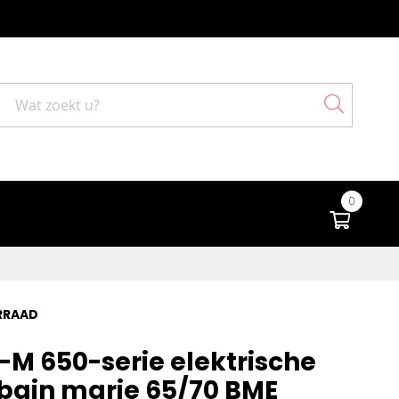
Search
0
Winke
RRAAD
-M 650-serie elektrische
 bain marie 65/70 BME