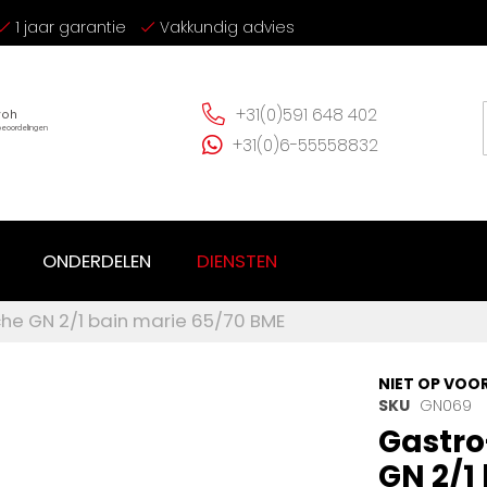
1 jaar garantie
Vakkundig advies
+31(0)591 648 402
+31(0)6-55558832
ONDERDELEN
DIENSTEN
che GN 2/1 bain marie 65/70 BME
NIET OP VOO
SKU
GN069
Gastro
GN 2/1