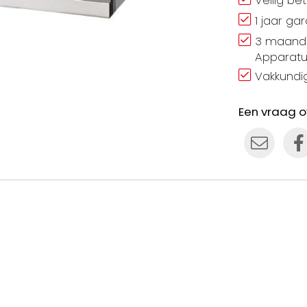
Veilig be
1 jaar ga
3 maand 
Apparatu
Vakkundig
Een vraag o