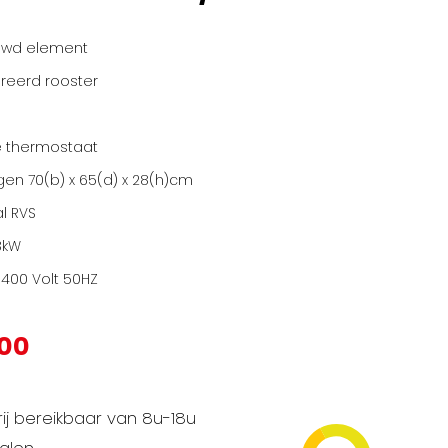
uwd element
reerd rooster
e thermostaat
en 70(b) x 65(d) x 28(h)cm
l RVS
3kW
 400 Volt 50HZ
,00
ij bereikbaar van 8u-18u