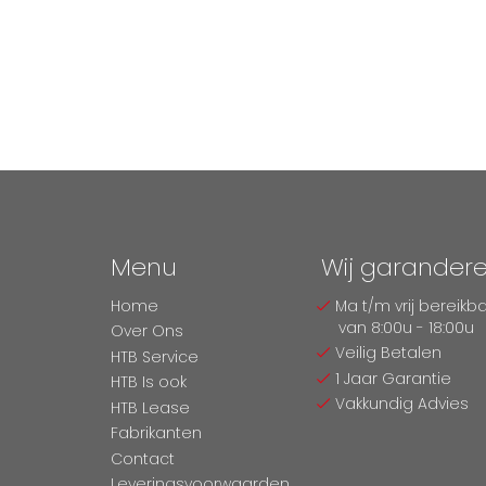
Menu
Wij garander
Home
Ma t/m vrij bereikb
van 8:00u - 18:00u
Over Ons
Veilig Betalen
HTB Service
1 Jaar Garantie
HTB Is ook
Vakkundig Advies
HTB Lease
Fabrikanten
Contact
Leveringsvoorwaarden