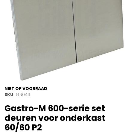
gallerij
Ga
NIET OP VOORRAAD
naar
SKU
GN046
het
Gastro-M 600-serie set
begin
van
deuren voor onderkast
de
afbeeldingen-
60/60 P2
gallerij