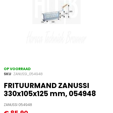
Ga
OP VOORRAAD
naar
SKU
ZANUSSI_054948
het
FRITUURMAND ZANUSSI
begin
van
330x105x125 mm, 054948
de
afbeeldingen-
gallerij
ZANUSSI 054948