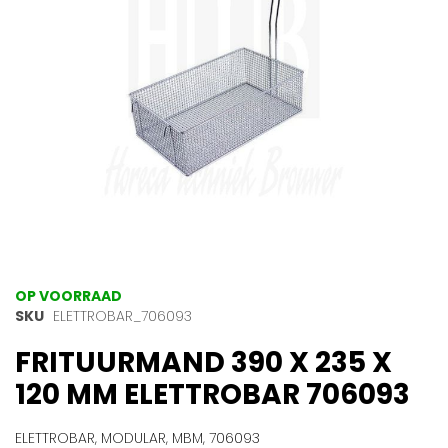
gallerij
Ga
OP VOORRAAD
naar
SKU
ELETTROBAR_706093
het
FRITUURMAND 390 X 235 X
begin
van
120 MM ELETTROBAR 706093
de
afbeeldingen-
gallerij
ELETTROBAR, MODULAR, MBM, 706093