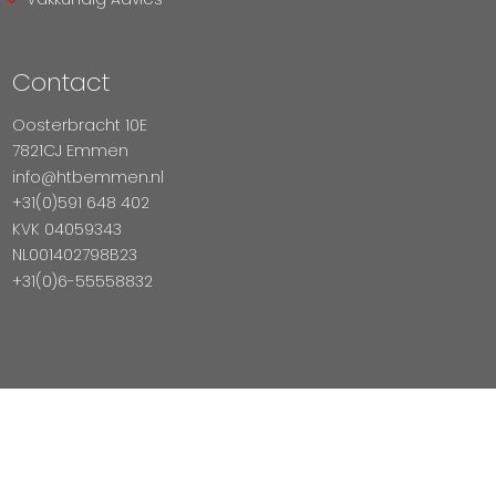
Contact
Oosterbracht 10E
7821CJ Emmen
info@htbemmen.nl
+31(0)591 648 402
KVK 04059343
NL001402798B23
+31(0)6-55558832
Betaal Veilig Met