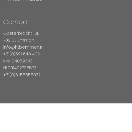
Contact
Oosterbracht 10E
7821CJ Emmen
info@htbemmen.nl
+31(0)591 648 402
KVK 04059343
NL001402798B23
+31(0)6-55558832
Betaal Veilig Met