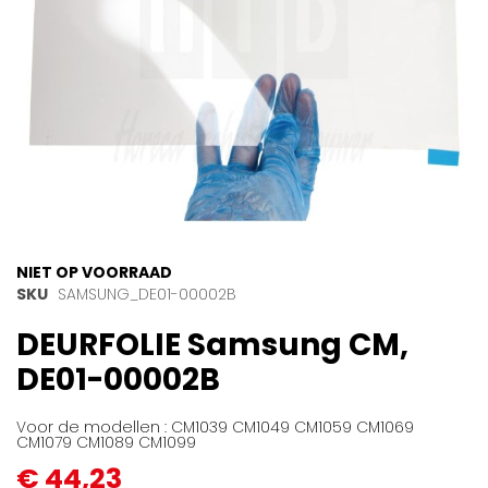
Ga
NIET OP VOORRAAD
naar
SKU
SAMSUNG_DE01-00002B
het
DEURFOLIE Samsung CM,
begin
van
DE01-00002B
de
afbeeldingen-
gallerij
Voor de modellen : CM1039 CM1049 CM1059 CM1069
CM1079 CM1089 CM1099
€ 44,23