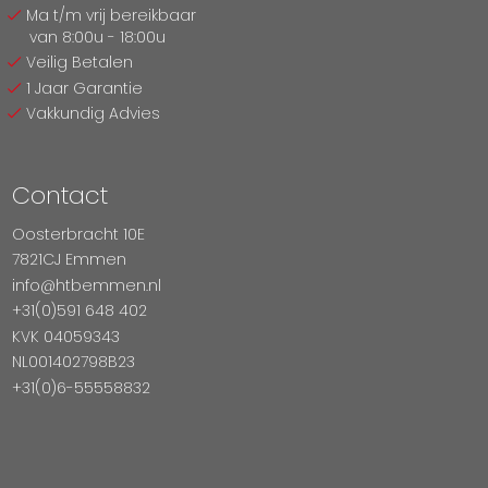
Ma t/m vrij bereikbaar
van 8:00u - 18:00u
Veilig Betalen
1 Jaar Garantie
Vakkundig Advies
Contact
Oosterbracht 10E
7821CJ Emmen
info@htbemmen.nl
+31(0)591 648 402
KVK 04059343
NL001402798B23
+31(0)6-55558832