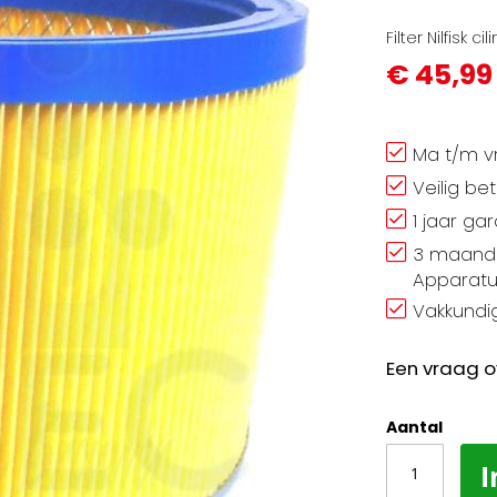
Filter Nilfisk 
€ 45,99
Ma t/m vr
Veilig be
1 jaar ga
3 maand 
Apparatu
Vakkundig
Een vraag o
Aantal
I