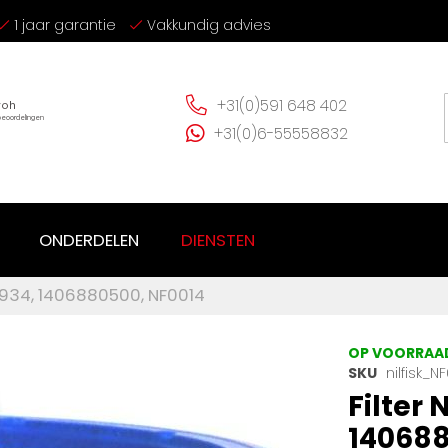
1 jaar garantie
Vakkundig advies
+31(0)591 648 402
+31(0)6-55558832
ONDERDELEN
DIENSTEN
 UZ934, 1406880500, NF0014
OP VOORRAA
SKU
nilfisk_N
Filter 
140688