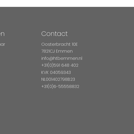
en
Contact
aar
Oosterbracht 10E
7821CJ Emmen
info@htbemmen.nl
+31(0)591 648 402
KVK 04059343
NL001402798B23
+31(0)6-55558832