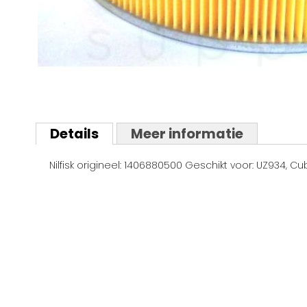
Ga
naar
Details
Meer informatie
het
begin
Nilfisk origineel: 1406880500 Geschikt voor: UZ934, Cu
van
de
afbeeldingen-
gallerij