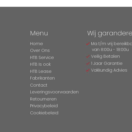
Menu
Wij garander
Home
Ma t/m vrij bereikb
van 8:00u - 18:00u
Over Ons
Veilig Betalen
HTB Service
1 Jaar Garantie
HTB Is ook
Vakkundig Advies
HTB Lease
Fabrikanten
Contact
Leveringsvoorwaarden
Retourneren
Privacybeleid
Cookiebeleid