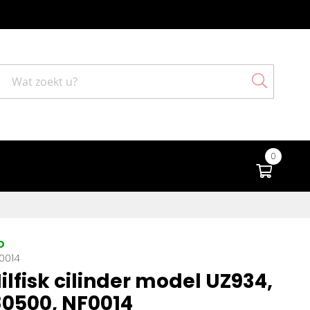
Search
0
Winke
D
F0014
Nilfisk cilinder model UZ934,
0500, NF0014