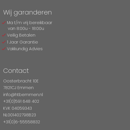
Wij garanderen
Ma t/m vrij bereikbaar
van 8:00u - 18:00u
Veilig Betalen
1 Jaar Garantie
Vakkundig Advies
Contact
Oosterbracht 10E
7821CJ Emmen
info@htbemmen.nl
+31(0)591 648 402
KVK 04059343
NL001402798B23
+31(0)6-55558832