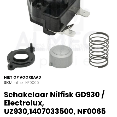
gallerij
Ga
NIET OP VOORRAAD
naar
SKU
nilfisk_NF0065
het
Schakelaar Nilfisk GD930 /
begin
van
Electrolux,
de
afbeeldingen-
UZ930,1407033500, NF0065
gallerij