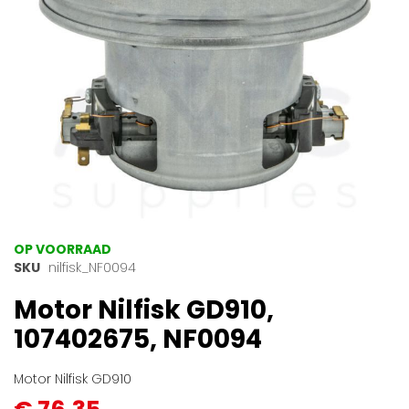
Ga
OP VOORRAAD
naar
SKU
nilfisk_NF0094
het
Motor Nilfisk GD910,
begin
van
107402675, NF0094
de
afbeeldingen-
gallerij
Motor Nilfisk GD910