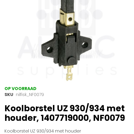
gallerij
Ga
OP VOORRAAD
naar
SKU
nilfisk_NF0079
het
Koolborstel UZ 930/934 met
begin
van
houder, 1407719000, NF0079
de
afbeeldingen-
gallerij
Koolborstel UZ 930/934 met houder