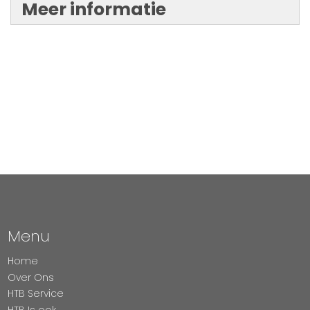
Meer informatie
Menu
Home
Over Ons
HTB Service
HTB Is ook