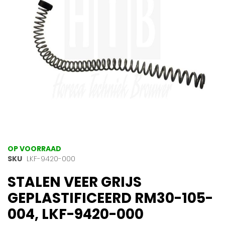
gallerij
Ga
OP VOORRAAD
naar
SKU
LKF-9420-000
het
STALEN VEER GRIJS
begin
van
GEPLASTIFICEERD RM30-105-
de
afbeeldingen-
004, LKF-9420-000
gallerij