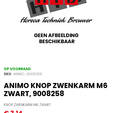
Ga
OP VOORRAAD
naar
SKU
ANIMO_9008258
het
ANIMO KNOP ZWENKARM M6
begin
van
ZWART, 9008258
de
afbeeldingen-
gallerij
KNOP ZWENKARM M6 ZWART