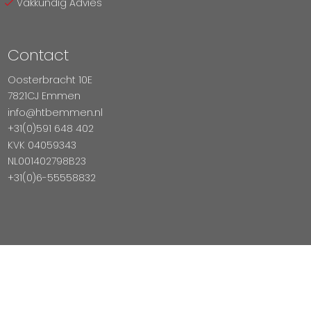
Vakkundig Advies
Contact
Oosterbracht 10E
7821CJ Emmen
info@htbemmen.nl
+31(0)591 648 402
KVK 04059343
NL001402798B23
+31(0)6-55558832
Betaal Veilig Met