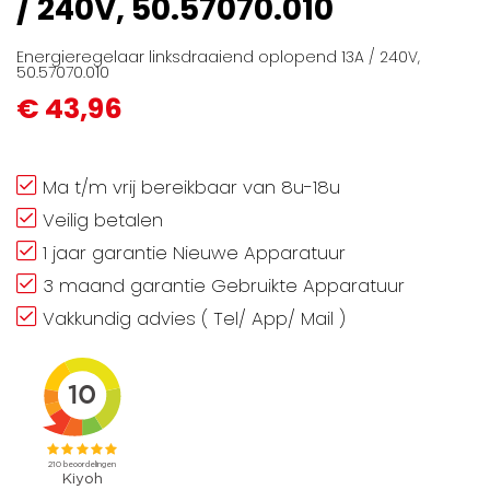
/ 240V, 50.57070.010
gallerij
Energieregelaar linksdraaiend oplopend 13A / 240V,
50.57070.010
€ 43,96
Ma t/m vrij bereikbaar van 8u-18u
Veilig betalen
1 jaar garantie Nieuwe Apparatuur
3 maand garantie Gebruikte Apparatuur
Vakkundig advies ( Tel/ App/ Mail )