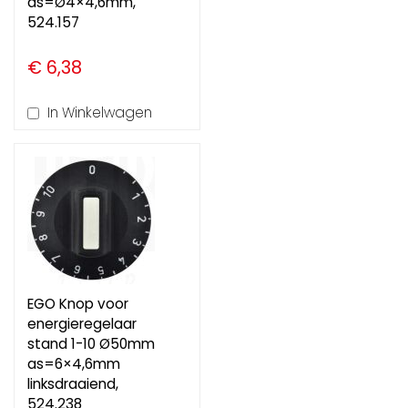
as=Ø4×4,6mm,
524.157
€ 6,38
In Winkelwagen
EGO Knop voor
energieregelaar
stand 1-10 Ø50mm
as=6×4,6mm
linksdraaiend,
524.238