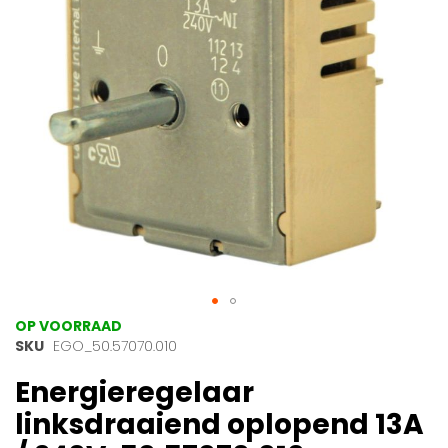
gallerij
Ga
OP VOORRAAD
naar
SKU
EGO_50.57070.010
het
Energieregelaar
begin
van
linksdraaiend oplopend 13A
de
afbeeldingen-