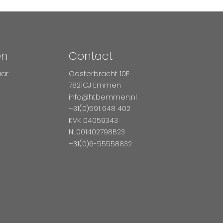
en
Contact
aar
Oosterbracht 10E
7821CJ Emmen
info@htbemmen.nl
+31(0)591 648 402
KVK 04059343
NL001402798B23
+31(0)6-55558832