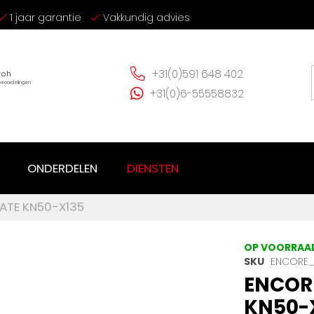
1 jaar garantie
Vakkundig advies
+31(0)591 648 402
+31(0)6-55558832
ONDERDELEN
DIENSTEN
ATE KN50-X135
OP VOORRAA
SKU
ENCORE_
ENCOR
KN50-