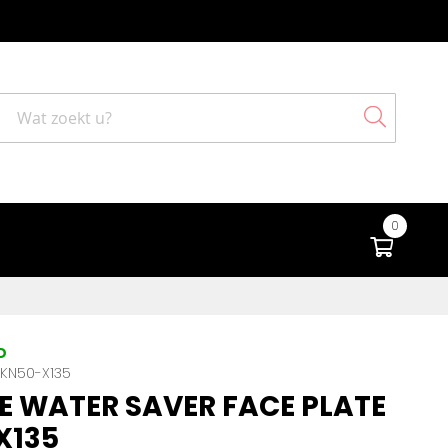
Search
0
Winke
D
KN50-X135
E WATER SAVER FACE PLATE
X135