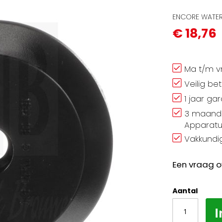
ENCORE WATER 
€ 18,76
Ma t/m vr
Veilig be
1 jaar ga
3 maand 
Apparatu
Vakkundig
Een vraag o
Aantal
I