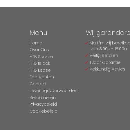
Menu
Wij garander
Home
Ma t/m vrij bereikb
van 8:00u - 18:00u
Over Ons
Veilig Betalen
HTB Service
1 Jaar Garantie
HTB Is ook
Vakkundig Advies
HTB Lease
Fabrikanten
Contact
Leveringsvoorwaarden
Retourneren
Privacybeleid
Cookiebeleid