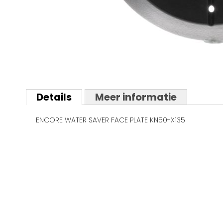
Ga
naar
Details
Meer informatie
het
begin
ENCORE WATER SAVER FACE PLATE KN50-X135
van
de
afbeeldingen-
gallerij