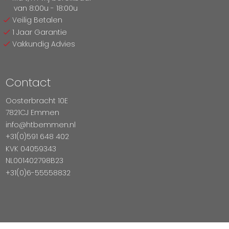
van 8:00u - 18:00u
Veilig Betalen
1 Jaar Garantie
Vakkundig Advies
Contact
Oosterbracht 10E
7821CJ Emmen
info@htbemmen.nl
+31(0)591 648 402
KVK 04059343
NL001402798B23
+31(0)6-55558832