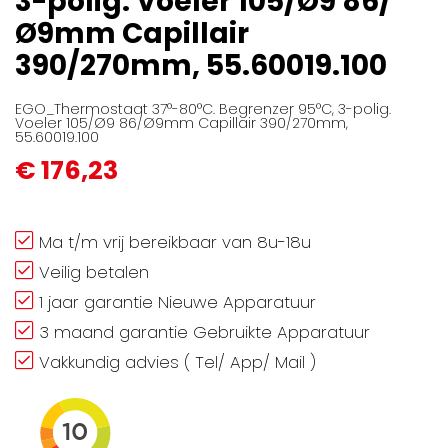
3-polig. Voeler 105/Ø9 86/
gallerij
Ø9mm Capillair
390/270mm, 55.60019.100
EGO_Thermostaat 37°-80°C. Begrenzer 95°C, 3-polig.
Voeler 105/Ø9 86/Ø9mm Capillair 390/270mm,
55.60019.100
€ 176,23
Ma t/m vrij bereikbaar van 8u-18u
Veilig betalen
1 jaar garantie Nieuwe Apparatuur
3 maand garantie Gebruikte Apparatuur
Vakkundig advies ( Tel/ App/ Mail )