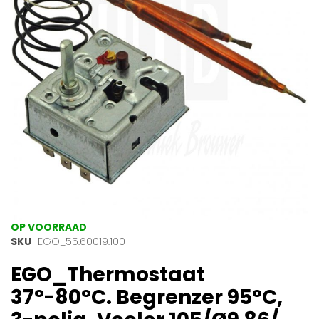
afbeeldingen-
gallerij
Ga
OP VOORRAAD
naar
SKU
EGO_55.60019.100
het
EGO_Thermostaat
begin
van
37°-80°C. Begrenzer 95°C,
de
afbeeldingen-