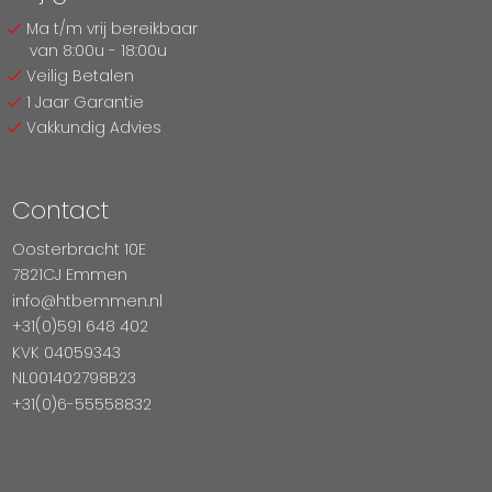
Ma t/m vrij bereikbaar
van 8:00u - 18:00u
Veilig Betalen
1 Jaar Garantie
Vakkundig Advies
Contact
Oosterbracht 10E
7821CJ Emmen
info@htbemmen.nl
+31(0)591 648 402
KVK 04059343
NL001402798B23
+31(0)6-55558832