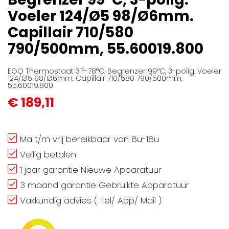
afbeeldingen-
Voeler 124/Ø5 98/Ø6mm.
gallerij
Capillair 710/580
790/500mm, 55.60019.800
EGO Thermostaat 31°-78°C. Begrenzer 99°C, 3-polig. Voeler
124/Ø5 98/Ø6mm. Capillair 710/580 790/500mm,
55.60019.800
€ 189,11
Ma t/m vrij bereikbaar van 8u-18u
Veilig betalen
1 jaar garantie Nieuwe Apparatuur
3 maand garantie Gebruikte Apparatuur
Vakkundig advies ( Tel/ App/ Mail )