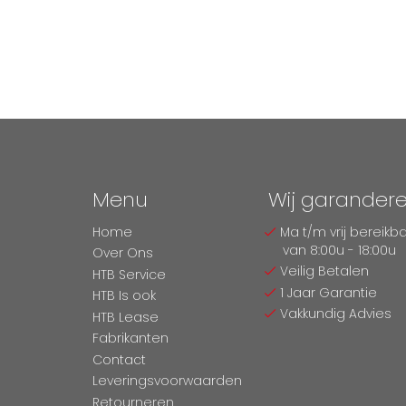
Menu
Wij garander
Home
Ma t/m vrij bereikb
van 8:00u - 18:00u
Over Ons
Veilig Betalen
HTB Service
1 Jaar Garantie
HTB Is ook
Vakkundig Advies
HTB Lease
Fabrikanten
Contact
Leveringsvoorwaarden
Retourneren