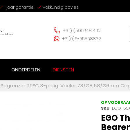
1 jaar garantie
Vakkundig advies
+31(0)591 648 402
+31(0)6-55558832
ONDERDELEN
DIENSTEN
Begrenzer 99°C 3-polig. Voeler 73/Ø8 68/Ø6mm Capi
OP VOORRAA
SKU
EGO_55.
EGO Th
Begren