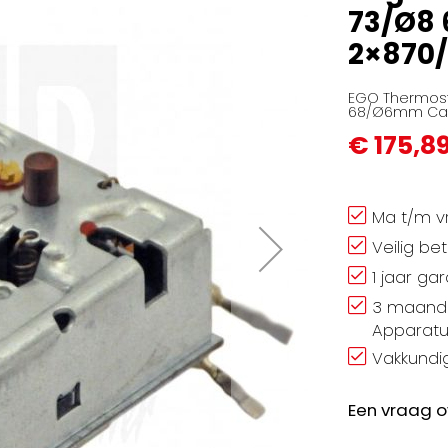
73/Ø8 
2×870/
EGO Thermosta
68/Ø6mm Capi
€ 175,8
Ma t/m vr
Veilig be
1 jaar ga
3 maand 
Apparatu
Vakkundig
Een vraag o