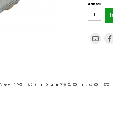
Aantal
I
 Voeler 73/Ø8 68/Ø6mm Capillair 2×870/800mm, 55.60012.320