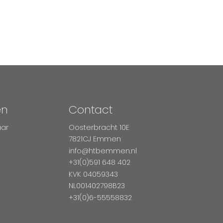
en
Contact
aar
Oosterbracht 10E
7821CJ Emmen
info@htbemmen.nl
+31(0)591 648 402
KVK 04059343
NL001402798B23
+31(0)6-55558832