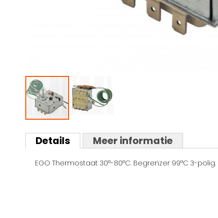
Ga
naar
Details
Meer informatie
het
begin
EGO Thermostaat 30°-80°C. Begrenzer 99°C 3-polig.
van
de
afbeeldingen-
gallerij