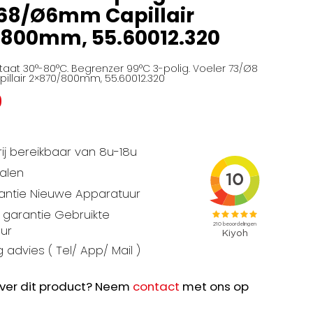
68/Ø6mm Capillair
800mm, 55.60012.320
at 30°-80°C. Begrenzer 99°C 3-polig. Voeler 73/Ø8
llair 2×870/800mm, 55.60012.320
9
ij bereikbaar van 8u-18u
talen
rantie Nieuwe Apparatuur
garantie Gebruikte
ur
 advies ( Tel/ App/ Mail )
ver dit product? Neem
contact
met ons op