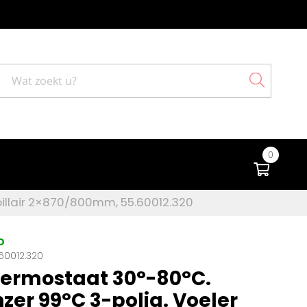
Search
0
Winke
llair 2×870/800mm, 55.60012.320
D
60012.320
ermostaat 30°-80°C.
zer 99°C 3-polig. Voeler