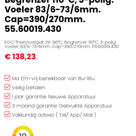
afbeeldingen-
Voeler 83/6-73/6mm.
gallerij
Cap=390/270mm.
55.60019.430
EGO Thermostaat 29-96°C. Begrenzer 110°C, 3-polig.
Voeler 83/6-73/6mm. Cap=390/270mm. 55.60019.430
€ 138,23
Ma t/m vrij bereikbaar van 8u-18u
Veilig betalen
1 jaar garantie Nieuwe Apparatuur
3 maand garantie Gebruikte Apparatuur
Vakkundig advies ( Tel/ App/ Mail )