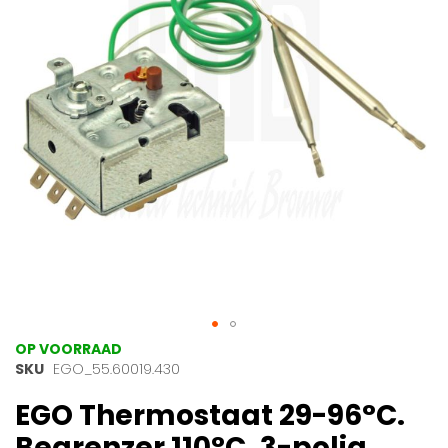
afbeeldingen-
gallerij
Ga
OP VOORRAAD
naar
SKU
EGO_55.60019.430
het
EGO Thermostaat 29-96°C.
begin
van
Begrenzer 110°C, 3-polig.
de