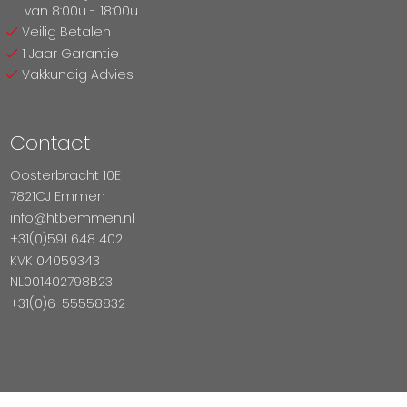
van 8:00u - 18:00u
Veilig Betalen
1 Jaar Garantie
Vakkundig Advies
Contact
Oosterbracht 10E
7821CJ Emmen
info@htbemmen.nl
+31(0)591 648 402
KVK 04059343
NL001402798B23
+31(0)6-55558832