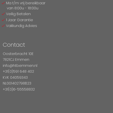
Ma t/m vrij bereikbaar
van 8:00u - 18:00u
Veilig Betalen
1 Jaar Garantie
Vakkundig Advies
Contact
Oosterbracht 10E
7821CJ Emmen
info@htbemmen.nl
+31(0)591 648 402
KVK 04059343
NL001402798B23
+31(0)6-55558832