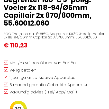
afbeeldingen-
Voeler 2x 118-94/Ø6mm
gallerij
Capillair 2x 870/800mm,
55.60012.060
EGO Thermostaat 1°-85°C, Begrenzer 100°C 3-polig. Voeler
2x 118-94/Ø6mm Capillair 2x 870/800mm, 55.60012.060
€ 110,23
Ma t/m vrij bereikbaar van 8u-18u
Veilig betalen
1 jaar garantie Nieuwe Apparatuur
3 maand garantie Gebruikte Apparatuur
Vakkundig advies ( Tel/ App/ Mail )