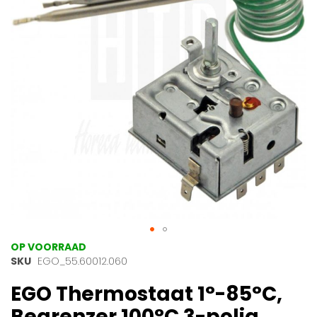
afbeeldingen-
gallerij
Ga
OP VOORRAAD
naar
SKU
EGO_55.60012.060
het
EGO Thermostaat 1°-85°C,
begin
van
Begrenzer 100°C 3-polig.
de