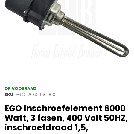
gallerij
Ga
OP VOORRAAD
naar
SKU
EGO_29.60660.000
het
EGO Inschroefelement 6000
begin
van
Watt, 3 fasen, 400 Volt 50HZ,
de
afbeeldingen-
inschroefdraad 1,5,
gallerij