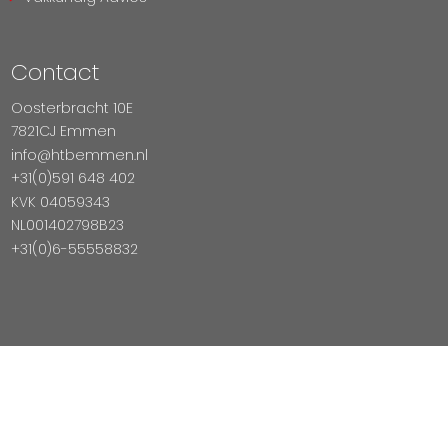
Contact
Oosterbracht 10E
7821CJ Emmen
info@htbemmen.nl
+31(0)591 648 402
KVK 04059343
NL001402798B23
+31(0)6-55558832
Betaal Veilig Met