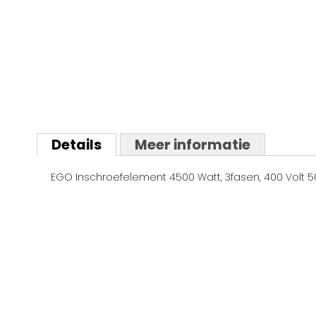
Ga
naar
Details
Meer informatie
het
begin
van
EGO Inschroefelement 4500 Watt, 3fasen, 400 Volt 50
de
afbeeldingen-
gallerij