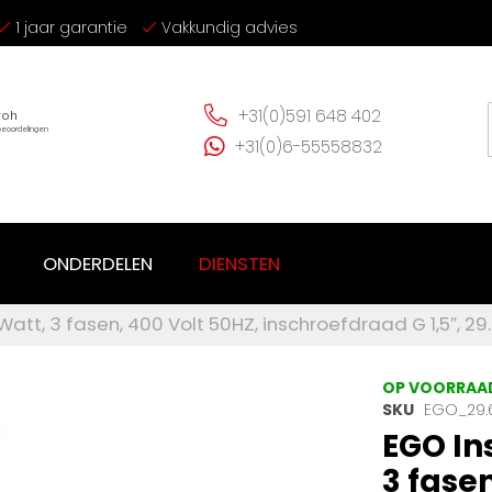
1 jaar garantie
Vakkundig advies
+31(0)591 648 402
+31(0)6-55558832
ONDERDELEN
DIENSTEN
tt, 3 fasen, 400 Volt 50HZ, inschroefdraad G 1,5″, 2
OP VOORRAA
SKU
EGO_29.
EGO In
3 fasen