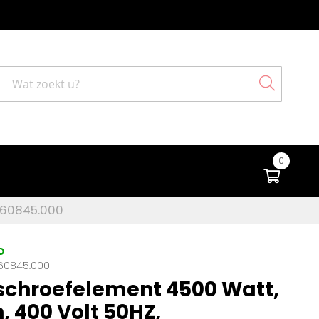
Search
0
Winke
9.60845.000
D
60845.000
schroefelement 4500 Watt,
, 400 Volt 50HZ,