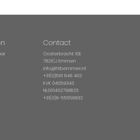
en
Contact
aar
Oosterbracht 10E
7821CJ Emmen
info@htbemmen.nl
+31(0)591 648 402
KVK 04059343
NL001402798B23
+31(0)6-55558832