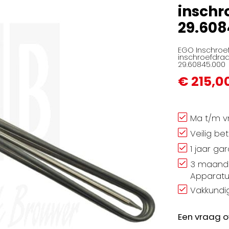
inschr
29.608
EGO Inschroef
inschroefdraad
29.60845.000
€ 215,0
Ma t/m vr
Veilig be
1 jaar ga
3 maand 
Apparatu
Vakkundig
Een vraag o