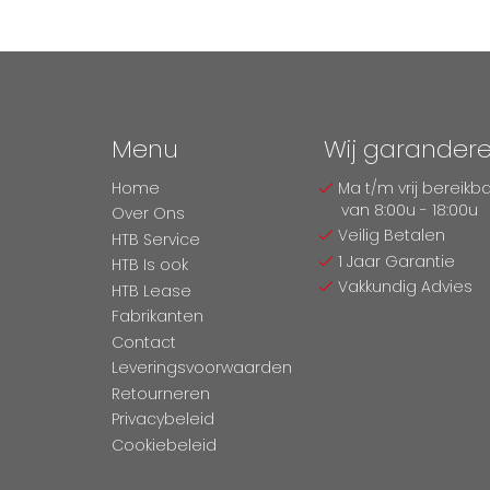
Menu
Wij garander
Home
Ma t/m vrij bereikb
van 8:00u - 18:00u
Over Ons
Veilig Betalen
HTB Service
1 Jaar Garantie
HTB Is ook
Vakkundig Advies
HTB Lease
Fabrikanten
Contact
Leveringsvoorwaarden
Retourneren
Privacybeleid
Cookiebeleid