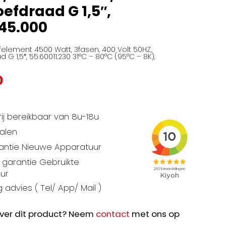
oefdraad G 1,5″,
45.000
element 4500 Watt, 3fasen, 400 Volt 50HZ,
 G 1,5″, 55.60011.230 31°C – 80°C (95°C – 8K),
0
ij bereikbaar van 8u-18u
talen
rantie Nieuwe Apparatuur
garantie Gebruikte
ur
 advies ( Tel/ App/ Mail )
ver dit product? Neem
contact
met ons op