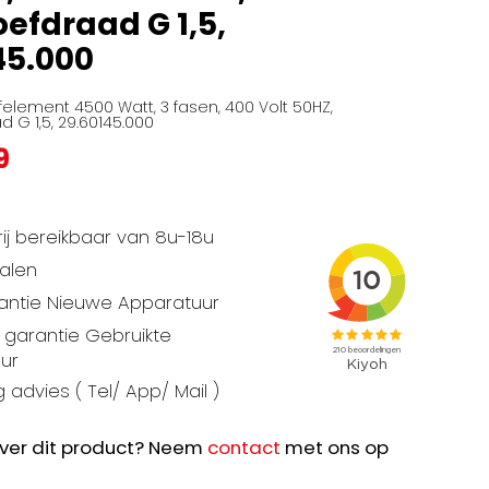
oefdraad G 1,5,
45.000
element 4500 Watt, 3 fasen, 400 Volt 50HZ,
 G 1,5, 29.60145.000
9
ij bereikbaar van 8u-18u
talen
rantie Nieuwe Apparatuur
garantie Gebruikte
ur
 advies ( Tel/ App/ Mail )
ver dit product? Neem
contact
met ons op