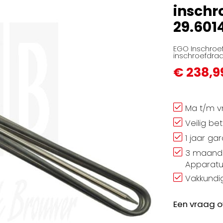
inschr
29.601
EGO Inschroef
inschroefdraad
€ 238,9
Ma t/m vr
Veilig be
1 jaar ga
3 maand 
Apparatu
Vakkundig
Een vraag o