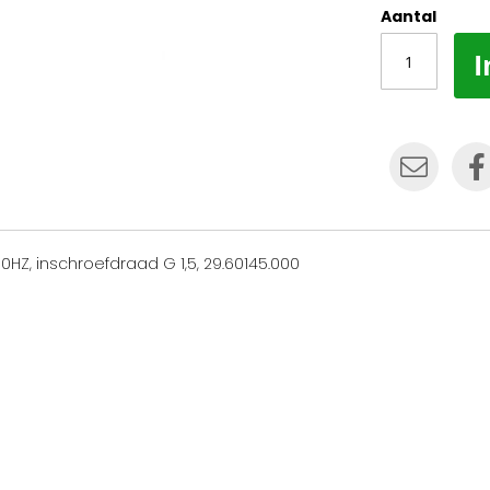
Aantal
I
HZ, inschroefdraad G 1,5, 29.60145.000