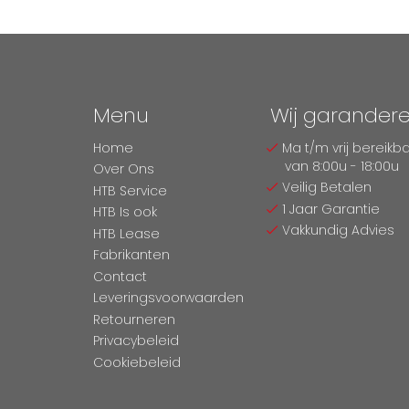
Menu
Wij garander
Home
Ma t/m vrij bereikb
van 8:00u - 18:00u
Over Ons
Veilig Betalen
HTB Service
1 Jaar Garantie
HTB Is ook
Vakkundig Advies
HTB Lease
Fabrikanten
Contact
Leveringsvoorwaarden
Retourneren
Privacybeleid
Cookiebeleid