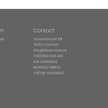
en
Contact
aar
Oosterbracht 10E
7821CJ Emmen
info@htbemmen.nl
+31(0)591 648 402
KVK 04059343
NL001402798B23
+31(0)6-55558832