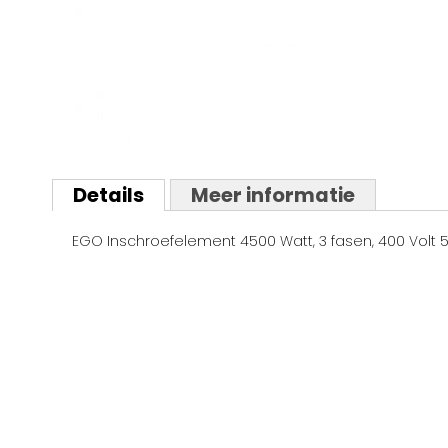
Ga
naar
Details
Meer informatie
het
begin
EGO Inschroefelement 4500 Watt, 3 fasen, 400 Volt 50
van
de
afbeeldingen-
gallerij