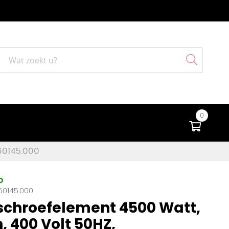
Search
0
Winke
.60145.000
D
60145.000
schroefelement 4500 Watt,
, 400 Volt 50HZ,