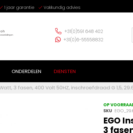
1 jaar garantie
Vakkundig advies
+31(0)591 648 402
+31(0)6-55558832
ONDERDELEN
DIENSTEN
tt, 3 fasen, 400 Volt 50HZ, inschroefdraad G 1,5, 29
OP VOORRAA
SKU
EGO_29.
EGO In
3 fasen