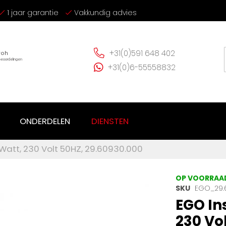
1 jaar garantie
Vakkundig advies
+31(0)591 648 402
+31(0)6-55558832
ONDERDELEN
DIENSTEN
att, 230 Volt 50HZ, 29.60930.000
OP VOORRAA
SKU
EGO_29.
EGO In
230 Vo