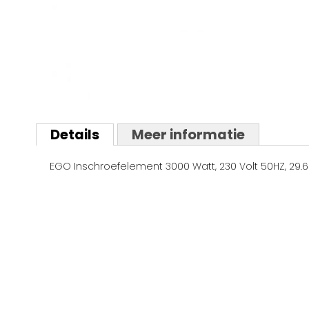
Ga
naar
Details
Meer informatie
het
begin
EGO Inschroefelement 3000 Watt, 230 Volt 50HZ, 29.
van
de
afbeeldingen-
gallerij