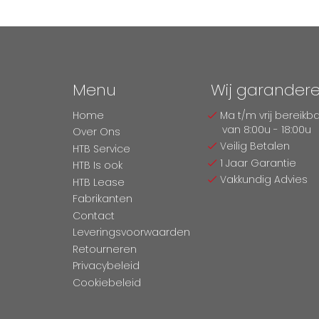
Menu
Wij garander
Home
Ma t/m vrij bereikb
van 8:00u - 18:00u
Over Ons
Veilig Betalen
HTB Service
1 Jaar Garantie
HTB Is ook
Vakkundig Advies
HTB Lease
Fabrikanten
Contact
Leveringsvoorwaarden
Retourneren
Privacybeleid
Cookiebeleid