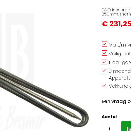
EGO Inschroef
250mm, thermo
€ 231,2
Ma t/m vr
Veilig be
1 jaar ga
3 maand 
Apparatu
Vakkundig
Een vraag o
Aantal
I