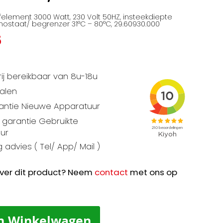
element 3000 Watt, 230 Volt 50HZ, insteekdiepte
staat/ begrenzer 31°C – 80°C, 29.60930.000
5
ij bereikbaar van 8u-18u
talen
rantie Nieuwe Apparatuur
garantie Gebruikte
ur
 advies ( Tel/ App/ Mail )
ver dit product? Neem
contact
met ons op
n Winkelwagen