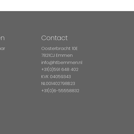
en
Contact
aar
Oosterbracht 10E
7821CJ Emmen
info@htbemmen.nl
+31(0)591 648 402
KVK 04059343
NL001402798B23
+31(0)6-55558832