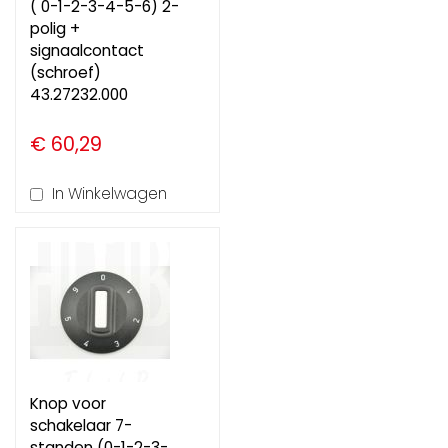
( 0-1-2-3-4-5-6) 2-
polig +
signaalcontact
(schroef)
43.27232.000
€ 60,29
In Winkelwagen
Knop voor
schakelaar 7-
standen (0-1-2-3-