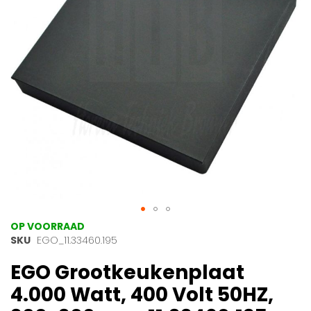
gallerij
Ga
OP VOORRAAD
naar
SKU
EGO_11.33460.195
het
EGO Grootkeukenplaat
begin
van
4.000 Watt, 400 Volt 50HZ,
de
afbeeldingen-