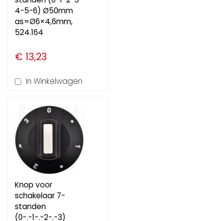
4-5-6) Ø50mm
as=Ø6×4,6mm,
524.164
€ 13,23
In Winkelwagen
Knop voor
schakelaar 7-
standen
(0-.-1-.-2-.-3)