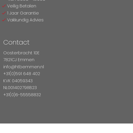
Veilig Betalen
1 Jaar Garantie
Vakkundig Advies
Contact
Oosterbracht 10E
7821CJ Emmen
info@htbemmen.nl
+31(0)591 648 402
KVK 04059343
NL001402798B23
+31(0)6-55558832
Betaal Veilig Met