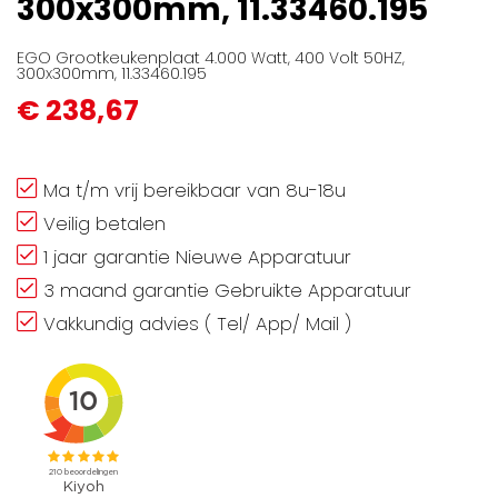
300x300mm, 11.33460.195
gallerij
EGO Grootkeukenplaat 4.000 Watt, 400 Volt 50HZ,
300x300mm, 11.33460.195
€ 238,67
Ma t/m vrij bereikbaar van 8u-18u
Veilig betalen
1 jaar garantie Nieuwe Apparatuur
3 maand garantie Gebruikte Apparatuur
Vakkundig advies ( Tel/ App/ Mail )