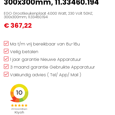
300x300mm, 11.33460.194
gallerij
EGO Grootkeukenplaat 4.000 Watt, 230 Volt 50HZ,
300x300mm, 11.33460.194
€ 367,22
Ma t/m vrij bereikbaar van 8u-18u
Veilig betalen
1 jaar garantie Nieuwe Apparatuur
3 maand garantie Gebruikte Apparatuur
Vakkundig advies ( Tel/ App/ Mail )