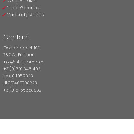
Veilig Betalen
1 Jaar Garantie
Vakkundig Advies
Contact
Oosterbracht 10E
7821CJ Emmen
info@htbemmen.nl
+31(0)591 648 402
KVK 04059343
NL001402798B23
+31(0)6-55558832
Betaal Veilig Met