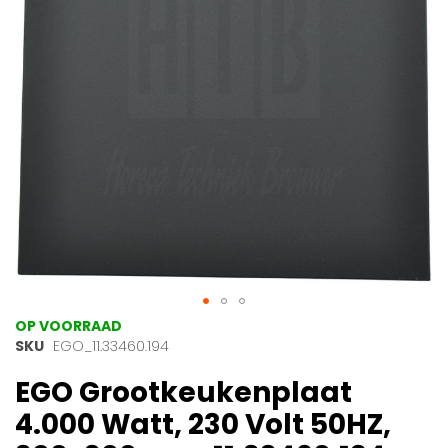
gallerij
Ga
OP VOORRAAD
naar
SKU
EGO_11.33460.194
het
EGO Grootkeukenplaat
begin
van
4.000 Watt, 230 Volt 50HZ,
de
afbeeldingen-