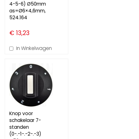
4-5-6) Ø50mm
as=Ø6×4,6mm,
524.164
€ 13,23
In Winkelwagen
Knop voor
schakelaar 7-
standen
(0-.-1-.-2-.-3)