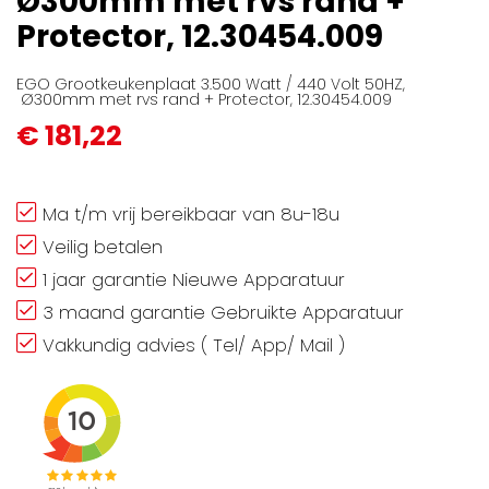
Ø300mm met rvs rand +
gallerij
Protector, 12.30454.009
EGO Grootkeukenplaat 3.500 Watt / 440 Volt 50HZ,
Ø300mm met rvs rand + Protector, 12.30454.009
€ 181,22
Ma t/m vrij bereikbaar van 8u-18u
Veilig betalen
1 jaar garantie Nieuwe Apparatuur
3 maand garantie Gebruikte Apparatuur
Vakkundig advies ( Tel/ App/ Mail )