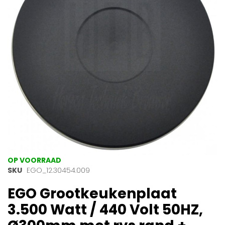
afbeeldingen-
gallerij
Ga
OP VOORRAAD
naar
SKU
EGO_12.30454.009
het
EGO Grootkeukenplaat
begin
van
3.500 Watt / 440 Volt 50HZ,
de
afbeeldingen-