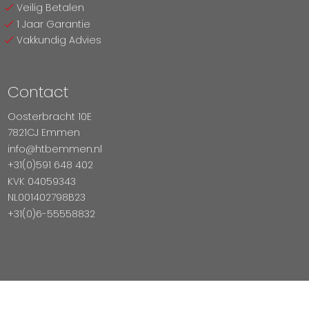
Veilig Betalen
1 Jaar Garantie
Vakkundig Advies
Contact
Oosterbracht 10E
7821CJ Emmen
info@htbemmen.nl
+31(0)591 648 402
KVK 04059343
NL001402798B23
+31(0)6-55558832
Betaal Veilig Met